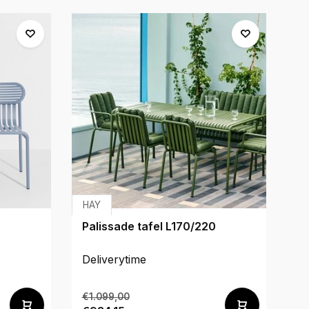
HAY
za
Palissade tafel L170/220
LE
Deliverytime
De
€1.099,00
€