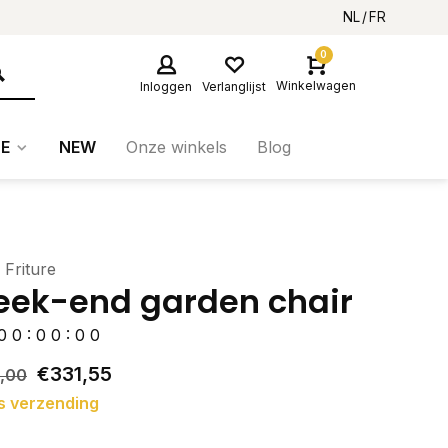
NL
FR
0
Winkelwagen
Inloggen
Verlanglijst
E
NEW
Onze winkels
Blog
 Friture
ek-end garden chair
0
0
:
0
0
:
0
0
€331,55
,00
s verzending