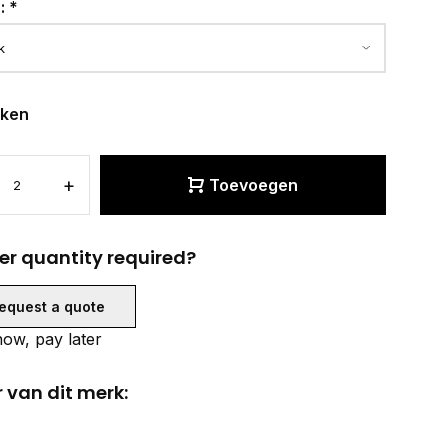
r:
*
eken
+
Toevoegen
er quantity required?
equest a quote
ow, pay later
 van dit merk: