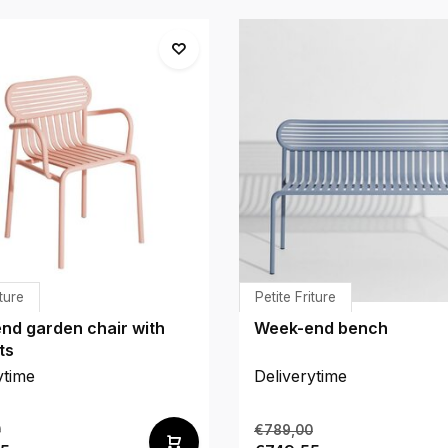
iture
Petite Friture
nd garden chair with
Week-end bench
ts
ytime
Deliverytime
0
€789,00