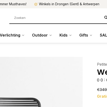
mmer Musthaves!
Winkels in Drongen (Gent) & Antwerpen
Verlichting
Outdoor
Kids
Gifts
SAL
Petite
We
0
0
:
€349
Grati