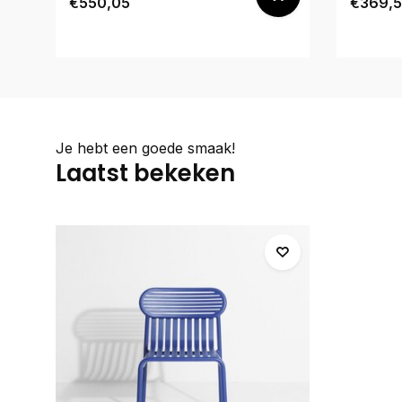
€550,05
€369,5
Je hebt een goede smaak!
Laatst bekeken