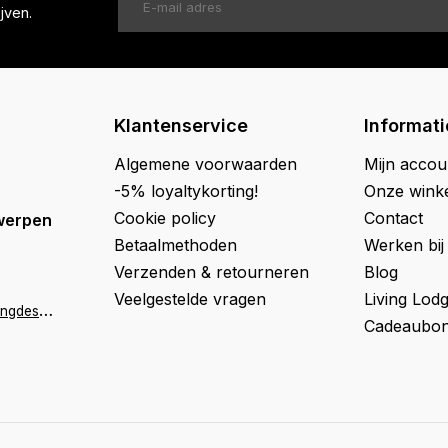
jven.
Klantenservice
Informati
Algemene voorwaarden
Mijn accou
-5% loyaltykorting!
Onze wink
Cookie policy
Contact
werpen
Betaalmethoden
Werken bij
Verzenden & retourneren
Blog
Veelgestelde vragen
Living Lod
a
ntwerpen@livingdesign.be
Cadeaubon