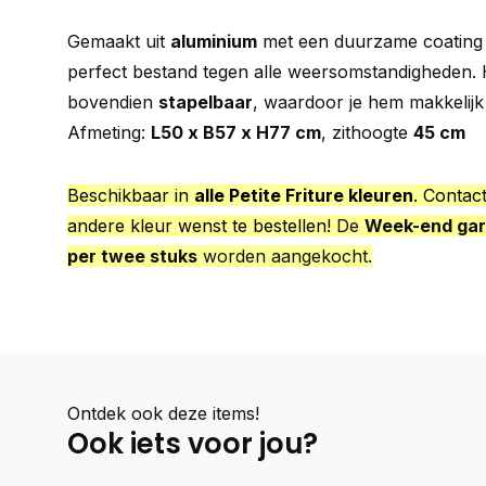
Gemaakt
uit
aluminium
met
een
duurzame
coatin
perfect
bestand
tegen
alle
weersomstandigheden.
bovendien
stapelbaar
,
waardoor
je
hem
makkelij
Afmeting:
L50 x B57 x H77 cm
, zithoogte
45 cm
Beschikbaar in
alle Petite Friture kleuren
. Contac
andere kleur wenst te bestellen!
De
Week-end gar
per twee stuks
worden aangekocht.
Ontdek ook deze items!
Ook iets voor jou?