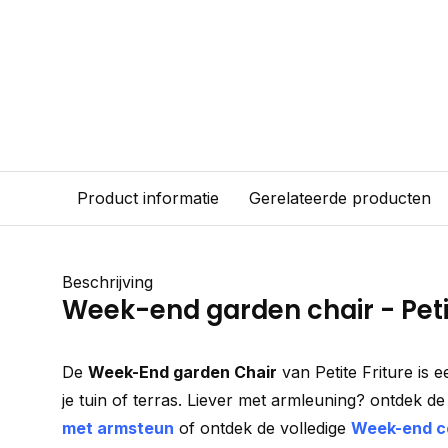
Product informatie
Gerelateerde producten
Beschrijving
Week-end garden chair - Petit
De
Week-
End garden
Chair
van
Petite Friture
is
e
je
tuin
of
terras. Liever met armleuning? ontdek d
met armsteun
of ontdek de volledige
Week-end co