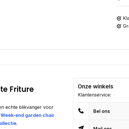
Kl
Gr
Onze winkels
e Friture
Klantenservice:
en
echte
blikvanger
voor
Bel ons
e
Week-end garden chair
llectie
.
Mail ons