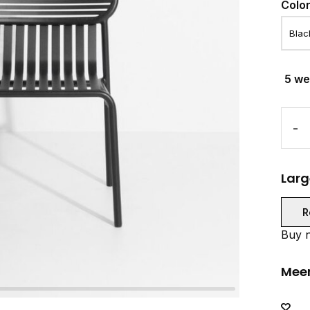
Colo
5 w
-
Larg
R
Buy n
Meer