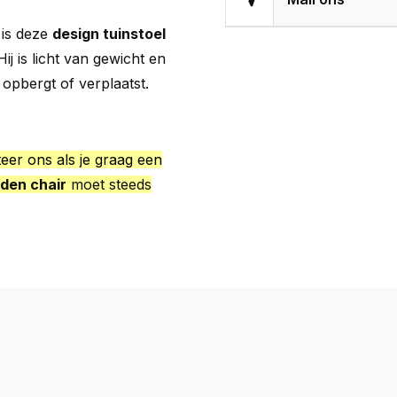
g
is
deze
design
tuinstoel
Hij
is
licht
van
gewicht
en
k
opbergt
of
verplaatst.
teer ons als je graag een
den chair
moet steeds