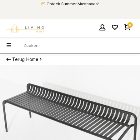
Ontdek Summer Musthaves!
0
Terug
Home