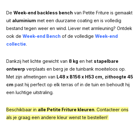
De
Week-end backless bench
van
Petite Friture
is
gemaakt
uit
aluminium
met
een
duurzame
coating
en
is
volledig
bestand
tegen
weer
en
wind. Liever met armleuning? Ontdek
ook de
Week-end Bench
of de volledige
Week-end
collectie
.
Dankzij
het
lichte
gewicht
van
8
kg
en
het
stapelbare
ontwerp
verplaats
en
berg
je
de tuin
bank
moeiteloos
op.
Met
zijn
afmetingen
van
L
48
x
B
156
x
H
53
cm,
zithoogte
45
cm
past
hij
perfect
op
elk
terras
of
in
de
tuin
en
behoudt
hij
een
luchtige
uitstraling.
Beschikbaar in
alle Petite Friture kleuren
. Contacteer ons
als je graag een andere kleur wenst te bestellen!