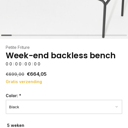
Petite Friture
Week-end backless bench
0
0
:
0
0
:
0
0
:
0
0
€664,05
€699,00
Gratis verzending
Color:
*
5 weken