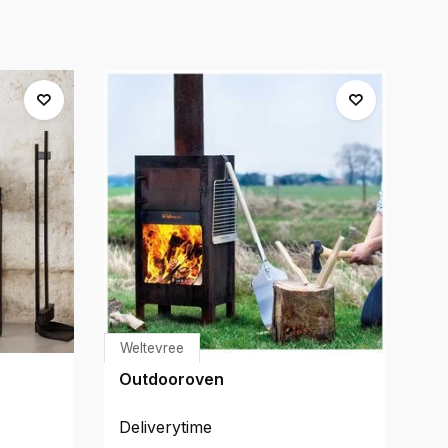
Weltevree
H
Outdooroven
He
Deliverytime
De