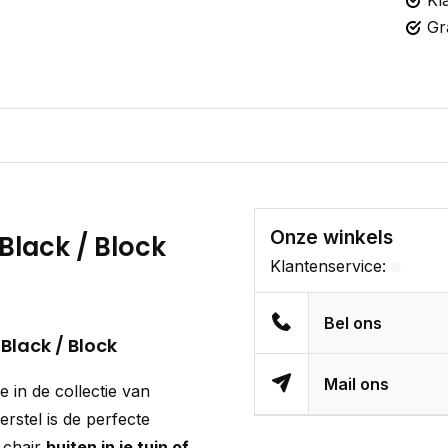
Kl
Gr
Onze winkels
Black / Block
Klantenservice:
Bel ons
Black / Block
Mail ons
e in de collectie van
rstel is de perfecte
e chair
buiten in je tuin of