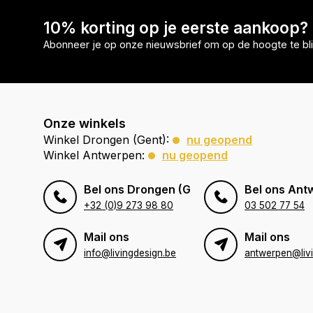
10% korting op je eerste aankoop?
Abonneer je op onze nieuwsbrief om op de hoogte te bli
Onze winkels
Winkel Drongen (Gent):
nu geopend
Winkel Antwerpen:
nu geopend
Bel ons Drongen (Gent)
Bel ons Ant
+32 (0)9 273 98 80
03 502 77 54
Mail ons
Mail ons
info@livingdesign.be