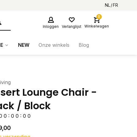
NL
FR
0
Winkelwagen
Inloggen
Verlanglijst
E
NEW
Onze winkels
Blog
iving
sert Lounge Chair -
ack / Block
0
0
:
0
0
:
0
0
9,00
s verzending