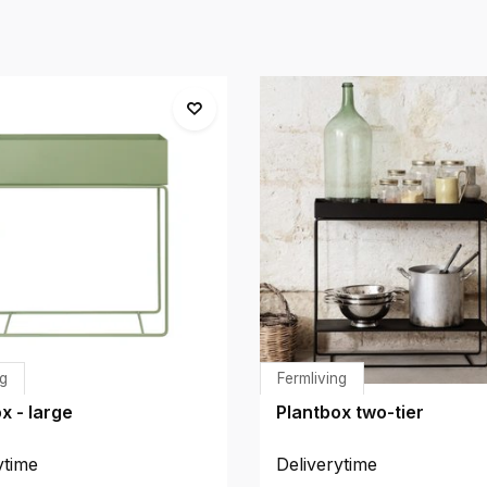
ng
Fermliving
x - large
Plantbox two-tier
ytime
Deliverytime