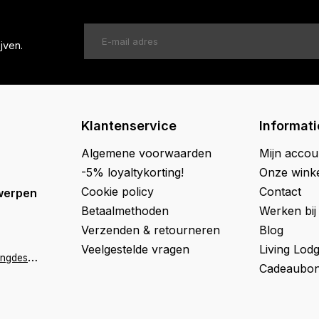
jven.
Klantenservice
Informati
Algemene voorwaarden
Mijn accou
-5% loyaltykorting!
Onze wink
Cookie policy
Contact
werpen
Betaalmethoden
Werken bij
Verzenden & retourneren
Blog
Veelgestelde vragen
Living Lod
a
ntwerpen@livingdesign.be
Cadeaubon