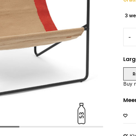
3 w
-
Larg
R
Buy n
Meer