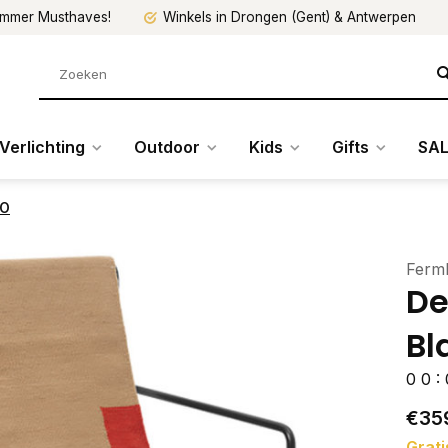
mmer Musthaves!
Winkels in Drongen (Gent) & Antwerpen
Verlichting
Outdoor
Kids
Gifts
SAL
TO
Ferml
De
Bl
0
0
:
€35
Grati