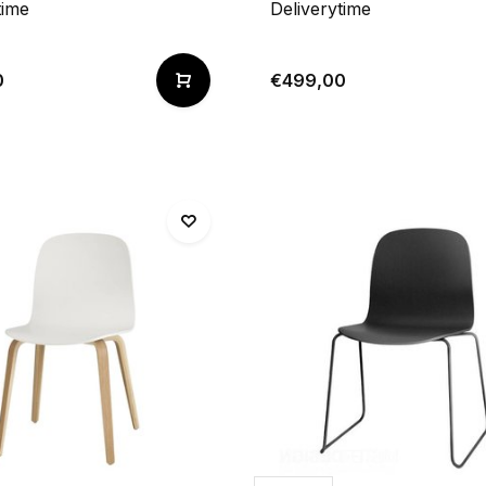
time
Deliverytime
0
€499,00