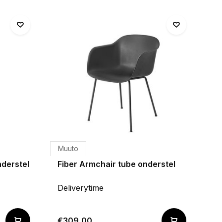
Muuto
nderstel
Fiber Armchair tube onderstel
Deliverytime
€309,00