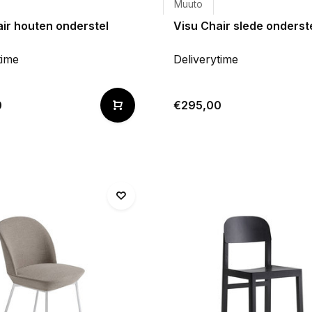
Muuto
ir houten onderstel
Visu Chair slede onderst
time
Deliverytime
0
€295,00