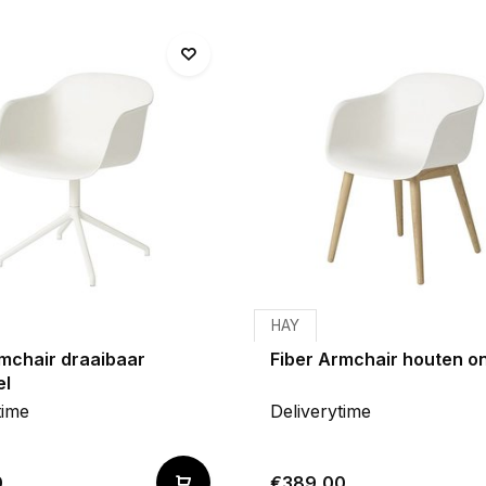
HAY
rmchair draaibaar
Fiber Armchair houten o
el
time
Deliverytime
0
€389,00