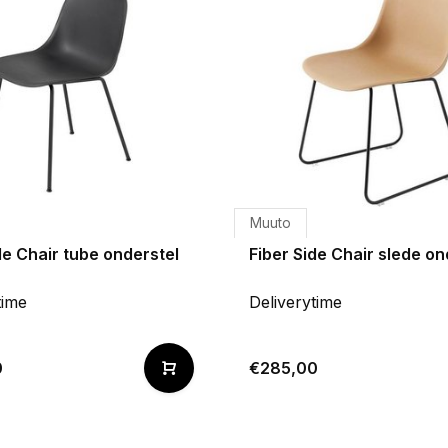
Muuto
de Chair tube onderstel
Fiber Side Chair slede on
time
Deliverytime
0
€285,00