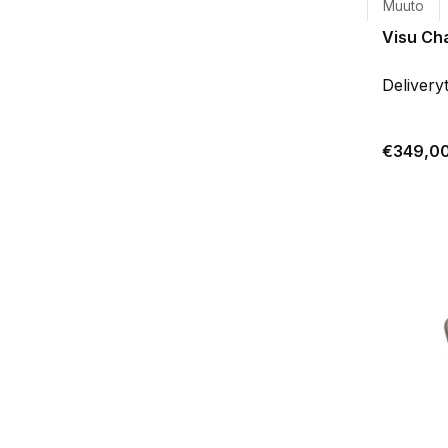
Muuto
Visu Cha
Delivery
€349,0