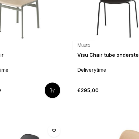
Muuto
ir
Visu Chair tube onderste
time
Deliverytime
0
€295,00