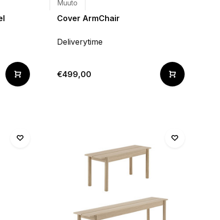
Muuto
el
Cover ArmChair
Deliverytime
€499,00