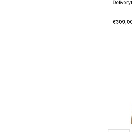
Delivery
€309,0