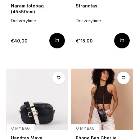
Naram totebag
Strandtas
(45x50cm)
Deliverytime
Deliverytime
€40,00
€115,00
O MY BAG
O MY BAG
Handtas Maya
Phone Bag Charlie