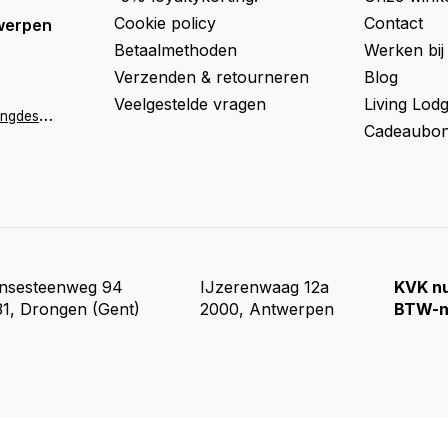
Cookie policy
Contact
werpen
Betaalmethoden
Werken bij
Verzenden & retourneren
Blog
Veelgestelde vragen
Living Lod
a
ntwerpen@livingdesign.be
Cadeaubon
insesteenweg 94
IJzerenwaag 12a
KVK n
1, Drongen (Gent)
2000, Antwerpen
BTW-n