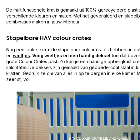
De multifunctionele krat is gemaakt uit 100% gerecycleerd plasti
verschillende kleuren en maten. Met het geventileerd en stapel
combinaties maken in jouw interieur.
Stapelbare HAY colour crates
Nog een leuke extra: de stapelbare colour crates hebben nu o
én
wieltjes
.
Voeg wieltjes en een handig deksel toe
dat boven
grote Colour Crates past. Zo kan je een handige opbergkast cre
salontafel. De deksels zijn gemaakt van gepoedercoat staal in k
kratten. Gebruik ze om van alles in op te bergen in elke kamer. M
zeer stijlvol!