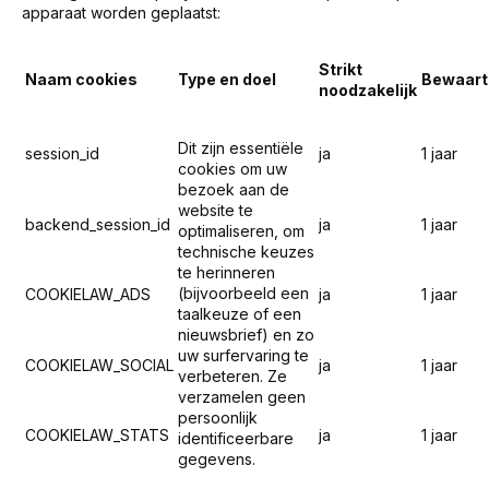
apparaat worden geplaatst:
Strikt
Naam cookies
Type en doel
Bewaart
noodzakelijk
Dit zijn essentiële
session_id
ja
1 jaar
cookies om uw
bezoek aan de
website te
backend_session_id
ja
1 jaar
optimaliseren, om
technische keuzes
te herinneren
(bijvoorbeeld een
COOKIELAW_ADS
ja
1 jaar
taalkeuze of een
nieuwsbrief) en zo
uw surfervaring te
COOKIELAW_SOCIAL
ja
1 jaar
verbeteren. Ze
verzamelen geen
persoonlijk
COOKIELAW_STATS
ja
1 jaar
identificeerbare
gegevens.