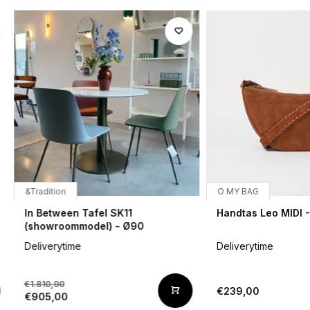
&Tradition
O MY BAG
In Between Tafel SK11
Handtas Leo MIDI 
(showroommodel) - Ø90
Deliverytime
Deliverytime
€1.810,00
€239,00
€905,00