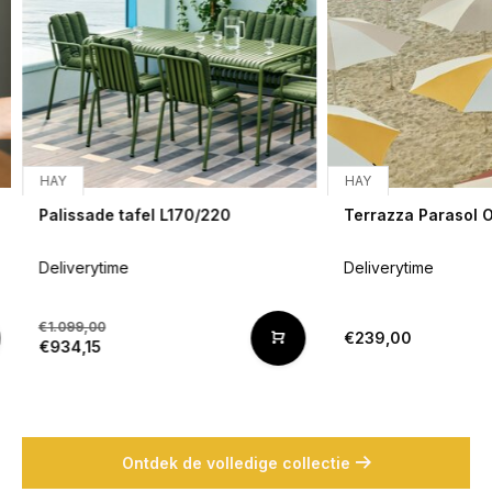
HAY
HAY
Palissade tafel L170/220
Terrazza Parasol 
Deliverytime
Deliverytime
€1.099,00
€239,00
€934,15
Ontdek de volledige collectie