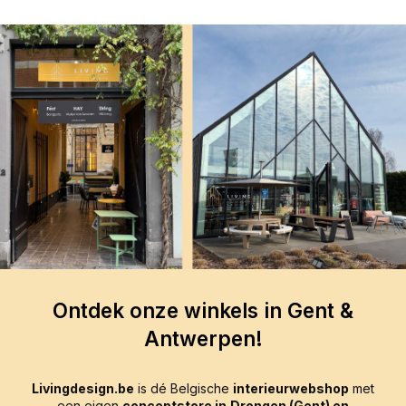
Ontdek onze winkels in Gent &
Antwerpen!
Livingdesign.be
is dé Belgische
interieurwebshop
met
een eigen
conceptstore in
Drongen (Gent) en