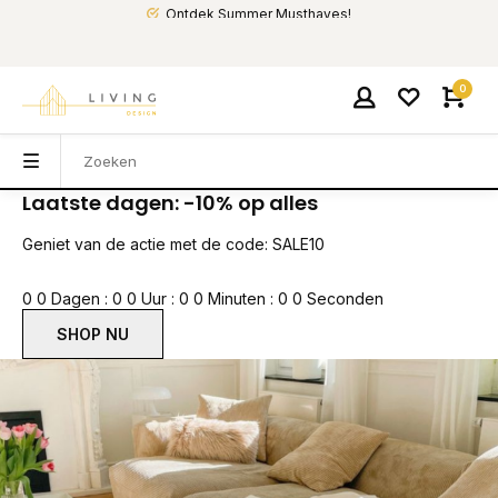
Ontdek Summer Musthaves!
0
Laatste dagen: -10% op alles
Geniet van de actie met de code: SALE10
0
0
Dagen
:
0
0
Uur
:
0
0
Minuten
:
0
0
Seconden
SHOP NU