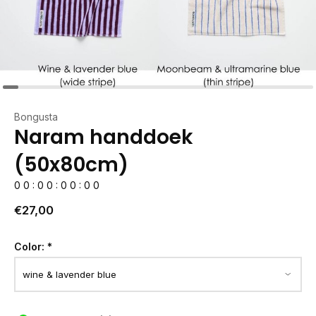
Bongusta
Naram handdoek
(50x80cm)
0
0
:
0
0
:
0
0
:
0
0
€27,00
Color:
*