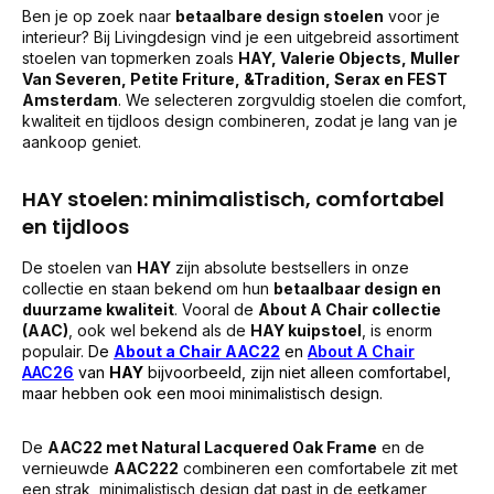
Ben je op zoek naar
betaalbare design stoelen
voor je
interieur? Bij Livingdesign vind je een uitgebreid assortiment
stoelen van topmerken zoals
HAY, Valerie Objects, Muller
Van Severen, Petite Friture, &Tradition, Serax en FEST
Amsterdam
. We selecteren zorgvuldig stoelen die comfort,
kwaliteit en tijdloos design combineren, zodat je lang van je
aankoop geniet.
HAY stoelen: minimalistisch, comfortabel
en tijdloos
De stoelen van
HAY
zijn absolute bestsellers in onze
collectie en staan bekend om hun
betaalbaar design en
duurzame kwaliteit
. Vooral de
About A Chair collectie
(AAC)
, ook wel bekend als de
HAY kuipstoel
, is enorm
populair.
De
About a Chair AAC22
en
About A Chair
AAC26
van
HAY
bijvoorbeeld, zijn niet alleen comfortabel,
maar hebben ook een mooi minimalistisch design.
De
AAC22 met Natural Lacquered Oak Frame
en de
vernieuwde
AAC222
combineren een comfortabele zit met
een strak, minimalistisch design dat past in de eetkamer,