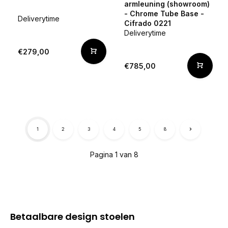
armleuning (showroom)
- Chrome Tube Base -
Deliverytime
Cifrado 0221
Deliverytime
€279,00
€785,00
1
2
3
4
5
8
Pagina 1 van 8
Betaalbare design stoelen