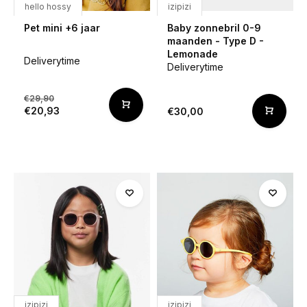
hello hossy
izipizi
Pet mini +6 jaar
Baby zonnebril 0-9
maanden - Type D -
Lemonade
Deliverytime
Deliverytime
€29,90
€20,93
€30,00
izipizi
izipizi