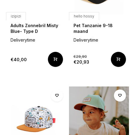
izipizi
hello hossy
Adults Zonnebril Misty
Pet Tanzanie 9-18
Blue- Type D
maand
Deliverytime
Deliverytime
€29,90
€40,00
€20,93