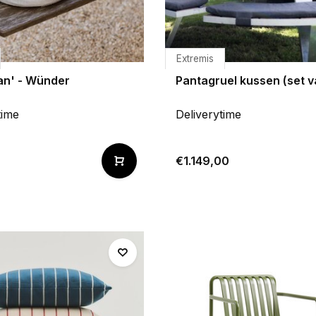
Extremis
an' - Wünder
Pantagruel kussen (set v
time
Deliverytime
€1.149,00