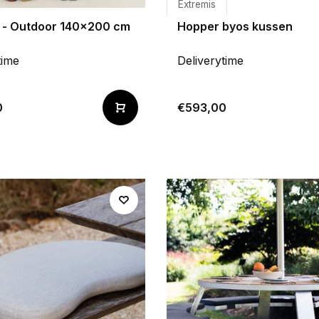
Extremis
ir - Outdoor 140x200 cm
Hopper byos kussen
time
Deliverytime
0
€593,00