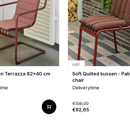
HAY
en Terrazza 82x40 cm
Soft Quilted kussen - Pal
chair
time
Deliverytime
€109,00
€92,65