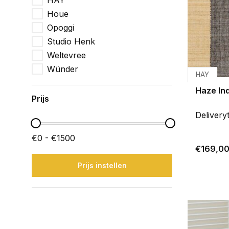
HAY
Houe
Opoggi
Studio Henk
Weltevree
Wünder
HAY
Haze Ind
Prijs
Delivery
€0 - €1500
€169,0
Prijs instellen