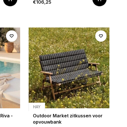
€106,25
HAY
Riva -
Outdoor Market zitkussen voor
opvouwbank