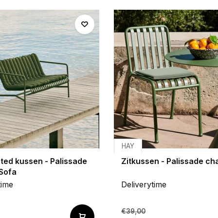
HAY
lted kussen - Palissade
Zitkussen - Palissade cha
Sofa
time
Deliverytime
€39,00