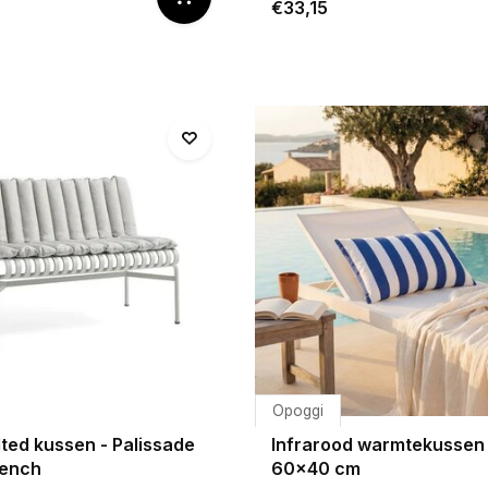
€33,15
Opoggi
lted kussen - Palissade
Infrarood warmtekussen 
bench
60x40 cm