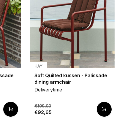
HAY
issade
Soft Quilted kussen - Palissade
dining armchair
Deliverytime
€109,00
€92,65