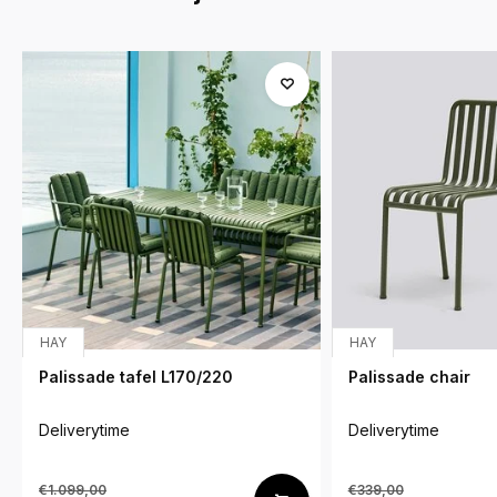
HAY
HAY
Palissade tafel L170/220
Palissade chair
Deliverytime
Deliverytime
€1.099,00
€339,00