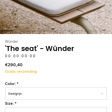
Wünder
'The seat' - Wünder
0
0
:
0
0
:
0
0
:
0
0
€290,40
Gratis verzending
Color:
*
Size:
*