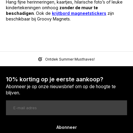
Hang fijne herinneringen, kaartjes, hilarische foto’s of leuke
kindertekeningen omhoog
zonder de muur te
beschadigen
. Ook de
krijtbord magneetstickers
zijn
beschikbaar bij Groovy Magnets.
Ontdek Summer Musthaves!
10% korting op je eerste aankoop?
Abonneer je op onze nieuwsbrief om op de hoogte te
blijven.
Abonneer