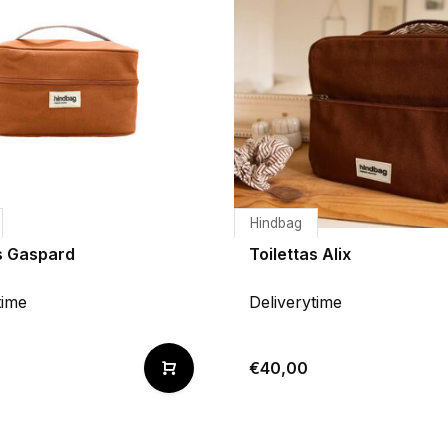
Hindbag
as Gaspard
Toilettas Alix
time
Deliverytime
€40,00