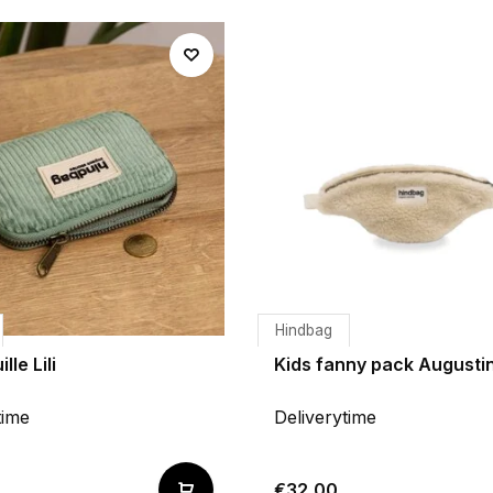
Hindbag
lle Lili
Kids fanny pack Augusti
time
Deliverytime
€32,00