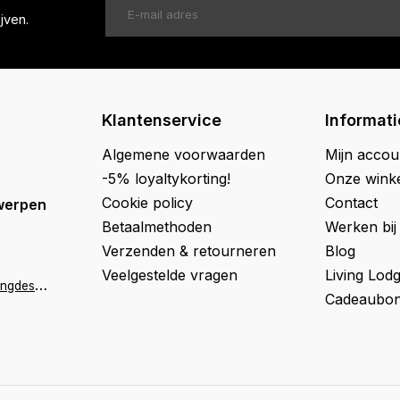
jven.
Klantenservice
Informati
Algemene voorwaarden
Mijn accou
-5% loyaltykorting!
Onze wink
Cookie policy
Contact
werpen
Betaalmethoden
Werken bij
Verzenden & retourneren
Blog
Veelgestelde vragen
Living Lod
a
ntwerpen@livingdesign.be
Cadeaubon