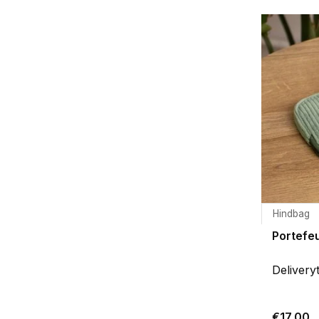
Hindbag
Portefeui
Delivery
€17,00