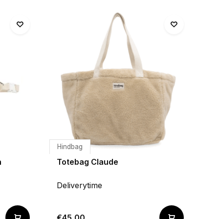
Hindbag
n
Totebag Claude
Deliverytime
€45,00