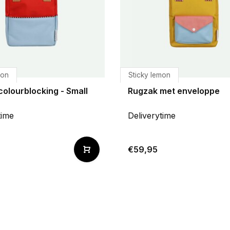
mon
Sticky lemon
olourblocking - Small
Rugzak met enveloppe
time
Deliverytime
€59,95