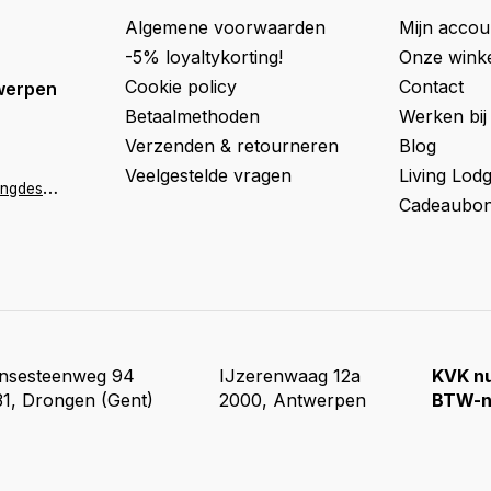
Algemene voorwaarden
Mijn accou
-5% loyaltykorting!
Onze wink
Cookie policy
Contact
werpen
Betaalmethoden
Werken bij
Verzenden & retourneren
Blog
Veelgestelde vragen
Living Lod
a
ntwerpen@livingdesign.be
Cadeaubon
insesteenweg 94
IJzerenwaag 12a
KVK n
1, Drongen (Gent)
2000, Antwerpen
BTW-n