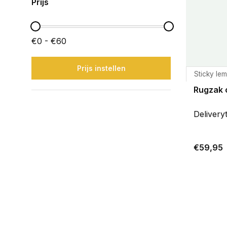
Prijs
€0 - €60
Prijs instellen
Sticky le
Rugzak c
Delivery
€59,95