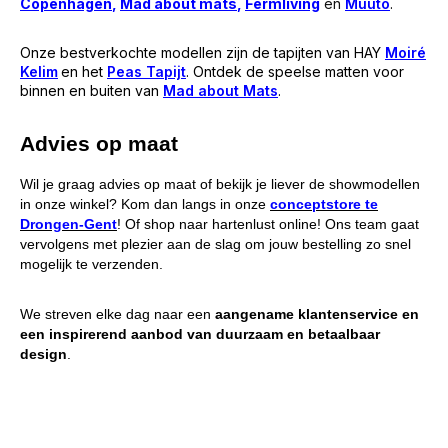
Copenhagen
,
Mad about mats
,
Fermliving
en
Muuto
.
Onze bestverkochte modellen zijn de tapijten van HAY
Moiré
Kelim
en het
Peas Tapijt
. Ontdek de speelse matten voor
binnen en buiten van
Mad about Mats
.
Advies op maat
Wil je graag advies op maat of bekijk je liever de showmodellen
in onze winkel? Kom dan langs in onze
conceptstore te
Drongen-Gent
! Of shop naar hartenlust online! Ons team gaat
vervolgens met plezier aan de slag om jouw bestelling zo snel
mogelijk te verzenden.
We streven elke dag naar een
aangename klantenservice en
een inspirerend aanbod van duurzaam en betaalbaar
design
.