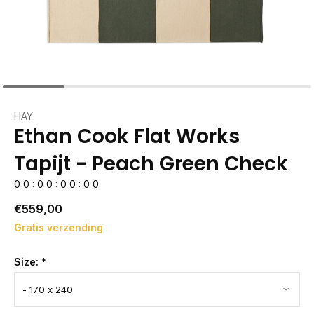
HAY
Ethan Cook Flat Works
Tapijt - Peach Green Check
0
0
:
0
0
:
0
0
:
0
0
€559,00
Gratis verzending
Size:
*