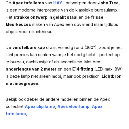
De
Apex tafellamp
van
HAY
, ontworpen door
John Tree
,
is een moderne interpretatie van de klassieke bureaulamp.
Het
strakke ontwerp in gelakt staal
en de
frisse
kleurkeuzes
maken van Apex een opvallend maar tijdloos
object voor elk interieur.
De
verstelbare kap
draait volledig rond (360°), zodat je het
licht precies kan richten waar je het nodig hebt – perfect op
je bureau, nachtkastje of als accentlamp. Met een
snoerlengte van 2 meter
en een
E14 fitting
(LED, max. 8W)
is deze lamp niet alleen mooi, maar ook praktisch.
Lichtbron
niet inbegrepen.
Bekijk ook zeker de andere modellen binnen de Apex
collectie!:
Apex clip lamp
,
Apex vloerlamp
,
Apex
tafellamp
,...