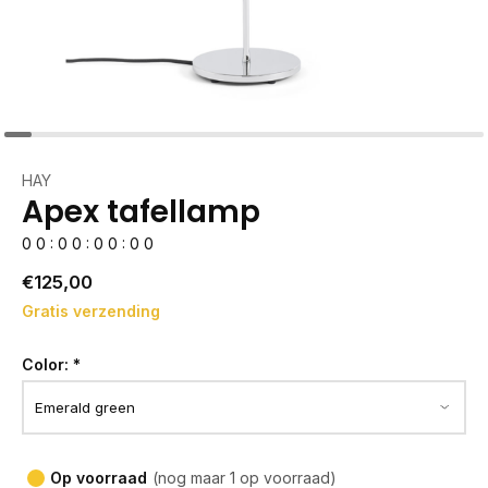
HAY
Apex tafellamp
0
0
:
0
0
:
0
0
:
0
0
€125,00
Gratis verzending
Color:
*
Op voorraad
(nog maar 1 op voorraad)