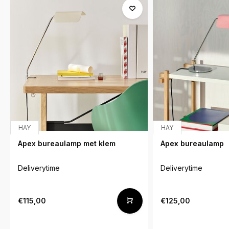
HAY
HAY
Apex bureaulamp met klem
Apex bureaulamp
Deliverytime
Deliverytime
€115,00
€125,00