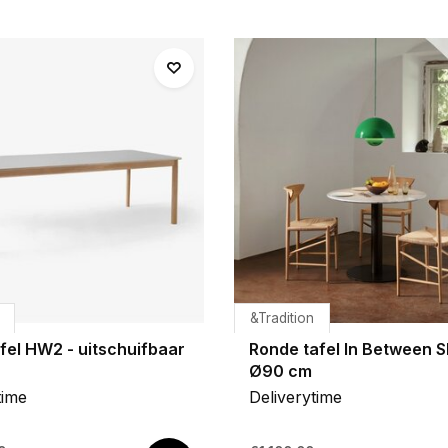
&Tradition
fel HW2 - uitschuifbaar
Ronde tafel In Between S
Ø90 cm
time
Deliverytime