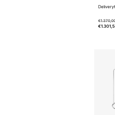
Delivery
€1.370,0
€1.301,