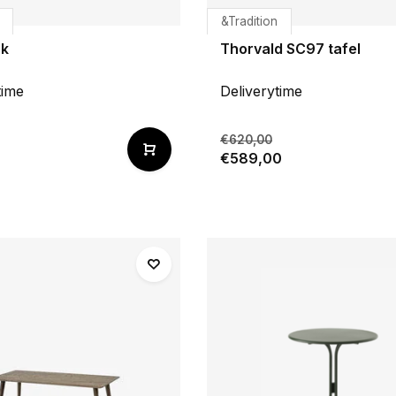
&Tradition
uk
Thorvald SC97 tafel
time
Deliverytime
€620,00
€589,00