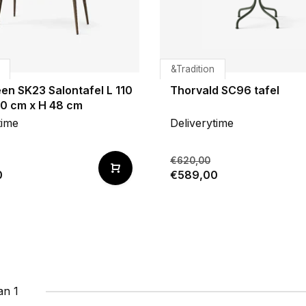
&Tradition
en SK23 Salontafel L 110
Thorvald SC96 tafel
50 cm x H 48 cm
time
Deliverytime
€620,00
0
€589,00
an 1