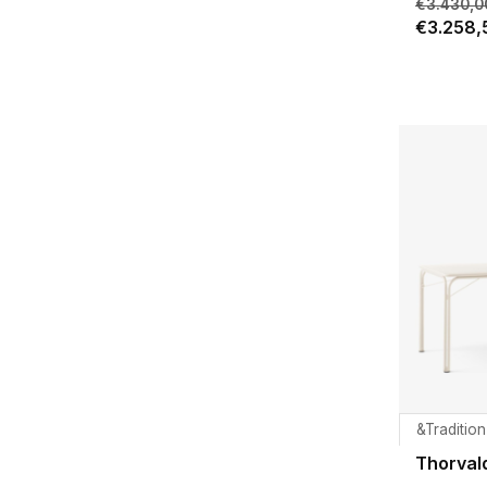
€3.430,0
€3.258,
&Tradition
Thorval