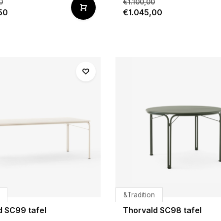
0
€1.100,00
50
€1.045,00
&Tradition
d SC99 tafel
Thorvald SC98 tafel