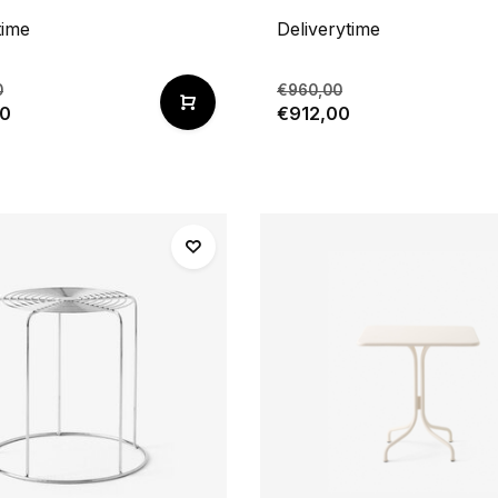
time
Deliverytime
0
€960,00
50
€912,00