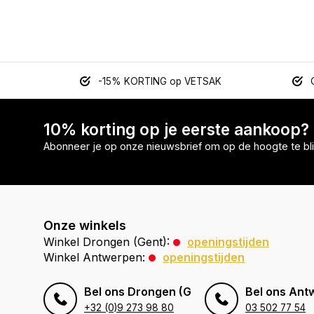
-15% KORTING op VETSAK
10% korting op je eerste aankoop?
Abonneer je op onze nieuwsbrief om op de hoogte te bli
Onze winkels
Winkel Drongen (Gent):
openingstijden
Winkel Antwerpen:
openingstijden
Bel ons Drongen (Gent)
Bel ons Ant
+32 (0)9 273 98 80
03 502 77 54