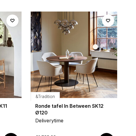
&Tradition
K11
Ronde tafel In Between SK12
Ø120
Deliverytime