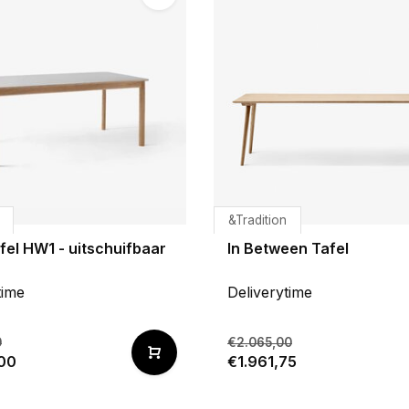
&Tradition
fel HW1 - uitschuifbaar
In Between Tafel
time
Deliverytime
0
€2.065,00
00
€1.961,75