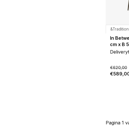
&Tradition
In Betwe
cm x B 
Delivery
€620,00
€589,0
Pagina 1 v