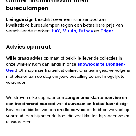
Ontdek ons ruim assortiment
bureaulampen
Livingdesign
beschikt over een ruim aanbod aan
kwalitatieve bureaulampen tegen een betaalbare prijs van
verschillende merken:
HAY
,
Muuto
,
Fatboy
en
Edgar
.
Advies op maat
Wil je graag advies op maat of bekijk je liever de collecties in
onze winkel? Kom dan langs in onze
showroom te Drongen-
Gent
! Of shop naar hartenlust online. Ons team gaat vervolgens
met plezier aan de slag om jouw bestelling zo snel mogelijk te
verzenden!
We streven elke dag naar een
aangename klantenservice en
een inspirerend aanbod
van
duurzaam en betaalbaar
design.
Bovendien bieden we een
snelle service
en hebben we veel op
voorraad, een bijkomende troef die veel klanten bijzonder weten
te waarderen.