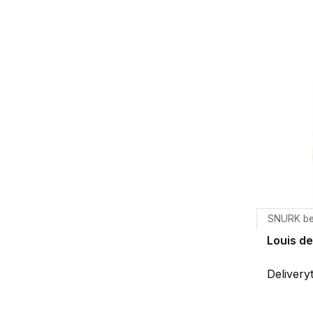
SNURK b
Louis d
Delivery