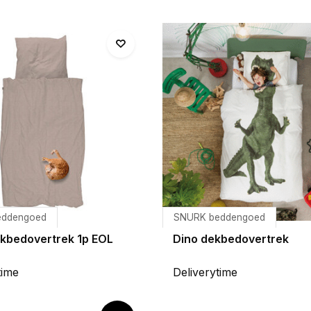
eddengoed
SNURK beddengoed
ekbedovertrek 1p EOL
Dino dekbedovertrek
time
Deliverytime