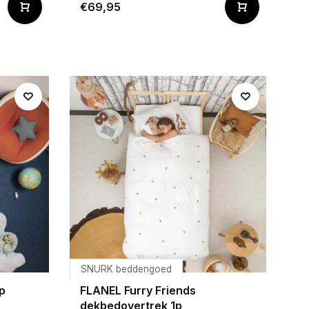
€69,95
SNURK beddengoed
p
FLANEL Furry Friends
dekbedovertrek 1p