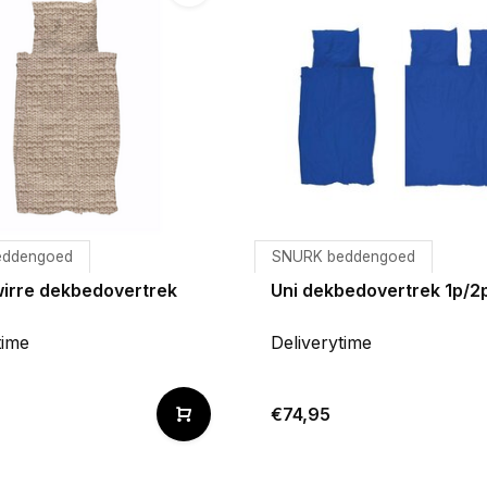
eddengoed
SNURK beddengoed
wirre dekbedovertrek
Uni dekbedovertrek 1p/2
time
Deliverytime
€74,95