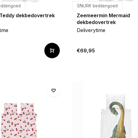
eddengoed
SNURK beddengoed
Teddy dekbedovertrek
Zeemeermin Mermaid
dekbedovertrek
time
Deliverytime
€69,95