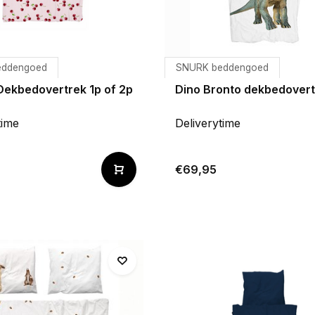
eddengoed
SNURK beddengoed
Dekbedovertrek 1p of 2p
Dino Bronto dekbedovert
time
Deliverytime
€69,95