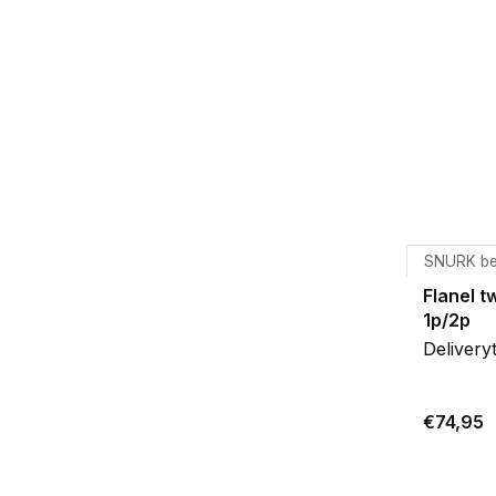
SNURK b
Flanel t
1p/2p
Delivery
€74,95