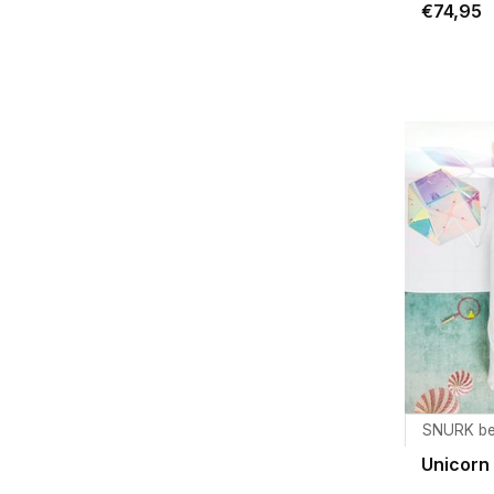
€74,95
SNURK b
Unicorn