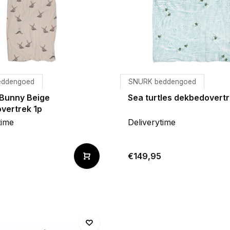
eddengoed
SNURK beddengoed
Bunny Beige
Sea turtles dekbedovert
vertrek 1p
time
Deliverytime
€149,95