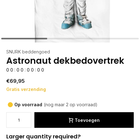
SNURK beddengoed
Astronaut dekbedovertrek
0
0
:
0
0
:
0
0
:
0
0
€69,95
Gratis verzending
Op voorraad
(nog maar 2 op voorraad)
Toevoegen
Larger quantity required?