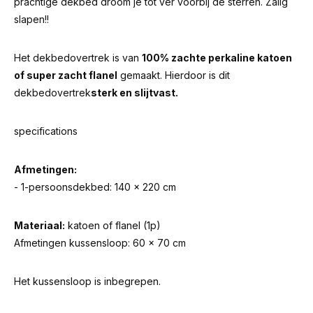
prachtige dekbed droom je tot ver voorbij de sterren. Zalig
slapen!!
Het dekbedovertrek is van
100% zachte perkaline katoen
of super zacht flanel
gemaakt. Hierdoor is dit
dekbedovertrek
sterk en slijtvast.
specifications
Afmetingen:
- 1-persoonsdekbed: 140 x 220 cm
Materiaal:
katoen of flanel (1p)
Afmetingen kussensloop: 60 x 70 cm
Het kussensloop is inbegrepen.