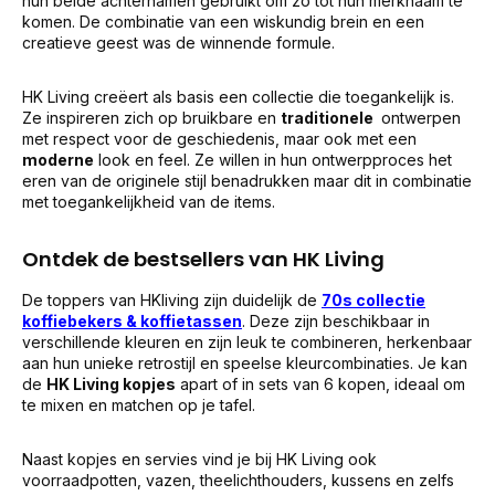
hun beide achternamen gebruikt om zo tot hun merknaam te
komen. De combinatie van een wiskundig brein en een
creatieve geest was de winnende formule.
HK Living creëert als basis een collectie die toegankelijk is.
Ze inspireren zich op bruikbare en
traditionele
ontwerpen
met respect voor de geschiedenis, maar ook met een
moderne
look en feel. Ze willen in hun ontwerpproces het
eren van de originele stijl benadrukken maar dit in combinatie
met toegankelijkheid van de items.
Ontdek de bestsellers van HK Living
De toppers van HKliving zijn duidelijk de
70s collectie
koffiebekers & koffietassen
. Deze zijn beschikbaar in
verschillende kleuren en zijn leuk te combineren, herkenbaar
aan hun unieke retrostijl en speelse kleurcombinaties. Je kan
de
HK Living kopjes
apart of in sets van 6 kopen, ideaal om
te mixen en matchen op je tafel.
Naast kopjes en servies vind je bij HK Living ook
voorraadpotten, vazen, theelichthouders, kussens en zelfs