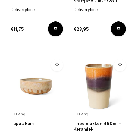
Stargaze - ACE7280
Deliverytime
Deliverytime
€11,75
€23,95
HKliving
HKliving
Tapas kom
Thee mokken 460ml -
Keramiek