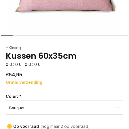
HKliving
Kussen 60x35cm
0
0
:
0
0
:
0
0
:
0
0
€54,95
Gratis verzending
Color:
*
Op voorraad
(nog maar 2 op voorraad)