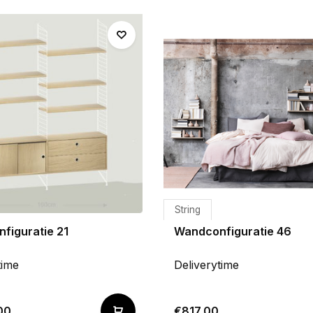
String
figuratie 21
Wandconfiguratie 46
time
Deliverytime
00
€817,00