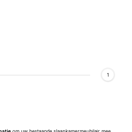
1
natie
om uw bestaande slaapkamermeubilair mee