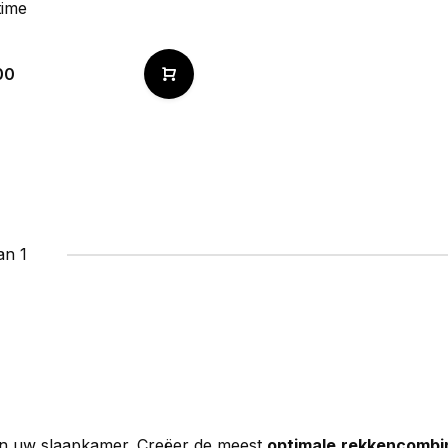
time
00
an 1
 van uw slaapkamer. Creëer de meest
optimale
rekkencombi