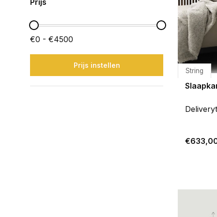
Prijs
€0 - €4500
Prijs instellen
String
Slaapka
Delivery
€633,0