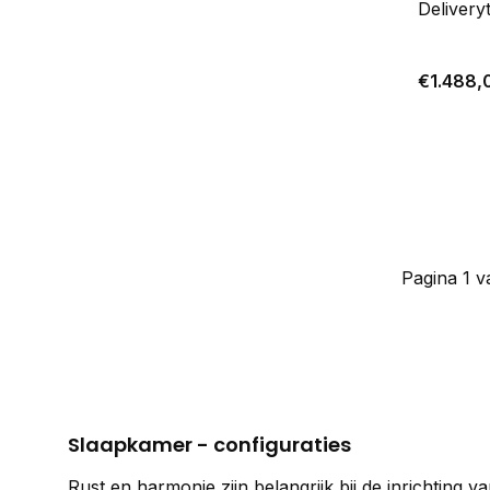
Delivery
€1.488,
Pagina 1 v
Slaapkamer - configuraties
Rust en harmonie zijn belangrijk bij de inrichting