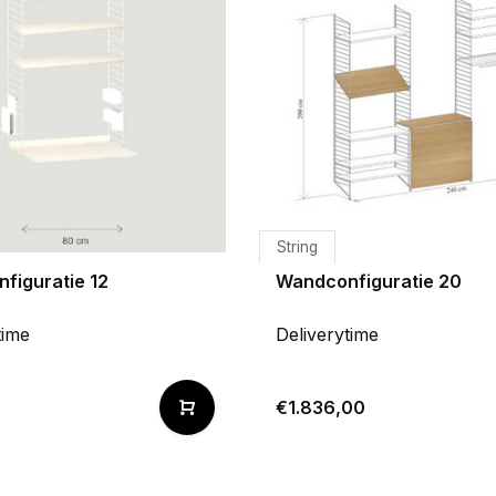
String
figuratie 12
Wandconfiguratie 20
time
Deliverytime
0
€1.836,00