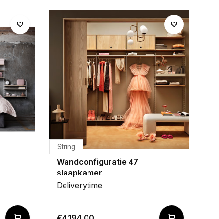
String
Wandconfiguratie 47
slaapkamer
Deliverytime
€4.194,00