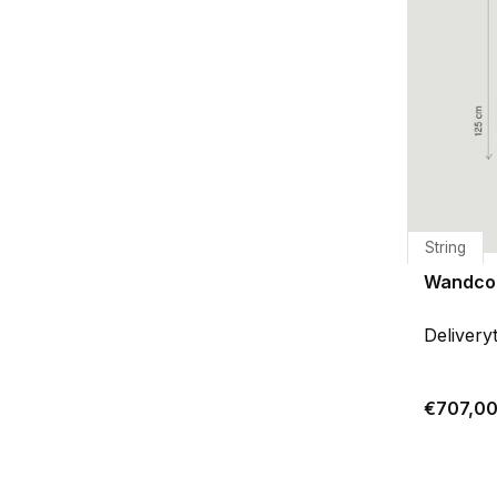
String
Wandcon
Delivery
€707,0