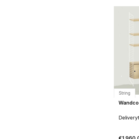
String
Wandcon
Delivery
€1.960,