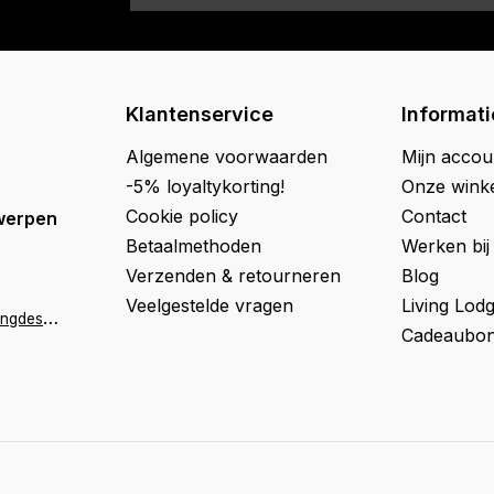
Klantenservice
Informati
Algemene voorwaarden
Mijn accou
-5% loyaltykorting!
Onze wink
Cookie policy
Contact
werpen
Betaalmethoden
Werken bij
Verzenden & retourneren
Blog
Veelgestelde vragen
Living Lod
a
ntwerpen@livingdesign.be
Cadeaubon