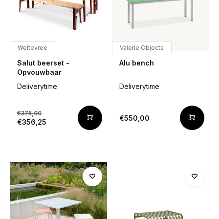
Weltevree
Valerie Objects
Salut beerset -
Alu bench
Opvouwbaar
Deliverytime
Deliverytime
€375,00
€550,00
€356,25