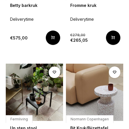
Betty barkruk
Fromme kruk
Deliverytime
Deliverytime
€279,00
€575,00
€265,05
Fermliving
Normann Copenhagen
Up step stool
Bit Kruk/Bijzettafel