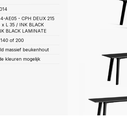
014
4-AE05 - CPH DEUX 215
5 x L 35 / INK BLACK
NK BLACK LAMINATE
 140 of 200
d massief beukenhout
de kleuren mogelijk