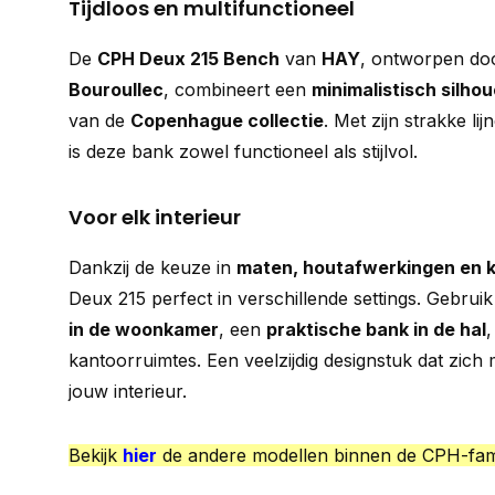
Tijdloos en multifunctioneel
De
CPH Deux 215 Bench
van
HAY
, ontworpen d
Bouroullec
, combineert een
minimalistisch silhou
van de
Copenhague collectie
. Met zijn strakke lij
is deze bank zowel functioneel als stijlvol.
Voor elk interieur
Dankzij de keuze in
maten, houtafwerkingen en k
Deux 215 perfect in verschillende settings. Gebrui
in de woonkamer
, een
praktische bank in de hal
,
kantoorruimtes. Een veelzijdig designstuk dat zich
jouw interieur.
Bekijk
hier
de andere modellen binnen de CPH-fami