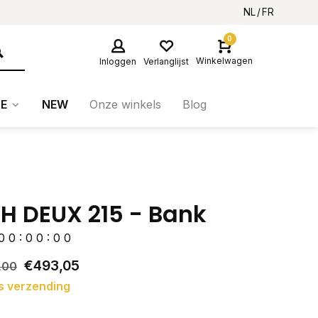
NL
FR
0
Winkelwagen
Inloggen
Verlanglijst
E
NEW
Onze winkels
Blog
H DEUX 215 - Bank
0
0
:
0
0
:
0
0
€493,05
,00
s verzending