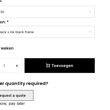
*
ion:
*
6 weken
+
Toevoegen
er quantity required?
equest a quote
ow, pay later