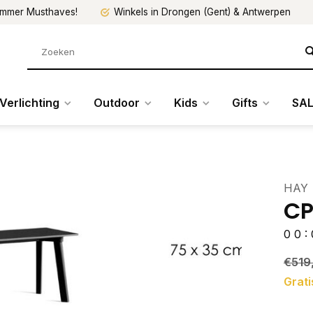
mmer Musthaves!
Winkels in Drongen (Gent) & Antwerpen
Verlichting
Outdoor
Kids
Gifts
SAL
HAY
CP
0
0
:
€519
Grati