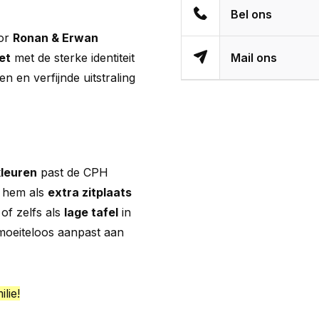
Bel ons
oor
Ronan & Erwan
et
met de sterke identiteit
Mail ons
nen en verfijnde uitstraling
leuren
past de CPH
k hem als
extra zitplaats
 of zelfs als
lage tafel
in
 moeiteloos aanpast aan
lie!