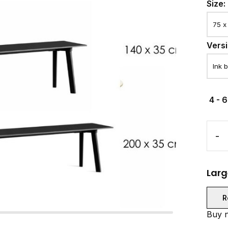
Size:
Vers
4 - 
-
Larg
R
Buy n