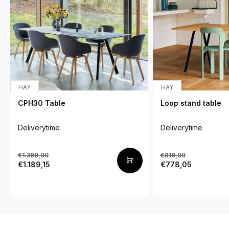
HAY
HAY
CPH30 Table
Loop stand table
Deliverytime
Deliverytime
€1.399,00
€819,00
€1.189,15
€778,05