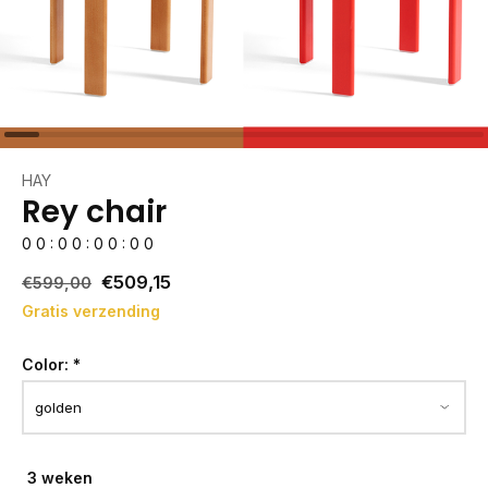
HAY
Rey chair
0
0
:
0
0
:
0
0
:
0
0
€509,15
€599,00
Gratis verzending
Color:
*
3 weken