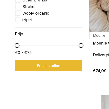
Other brands
Stratier
Wooly organic
izipizi
Prijs
Moonie
Moonie 
€0 - €75
Delivery
Prijs instellen
€74,99