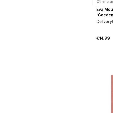
Other bra
Eva Mou
'Goedem
Delivery
€14,99