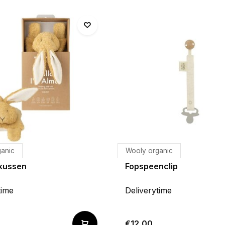
ganic
Wooly organic
kussen
Fopspeenclip
time
Deliverytime
€12,00