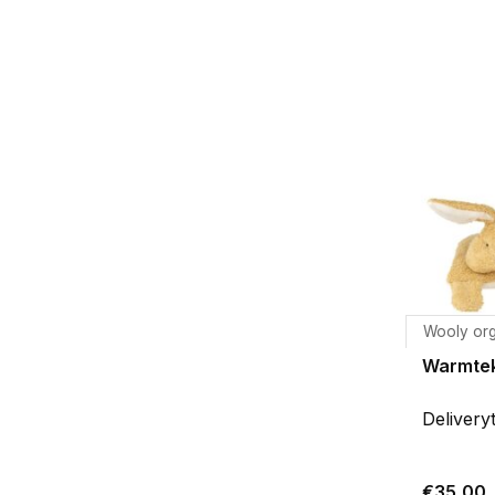
Wooly or
Warmte
Delivery
€35,00