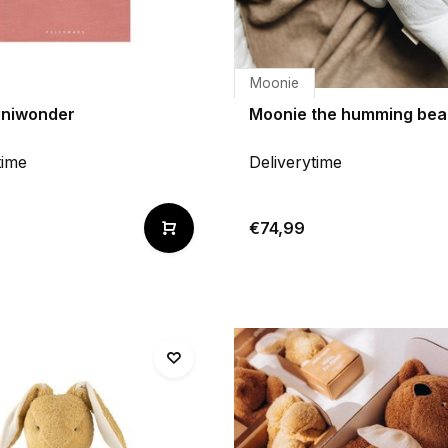
Moonie
miniwonder
Moonie the humming bear
time
Deliverytime
€74,99