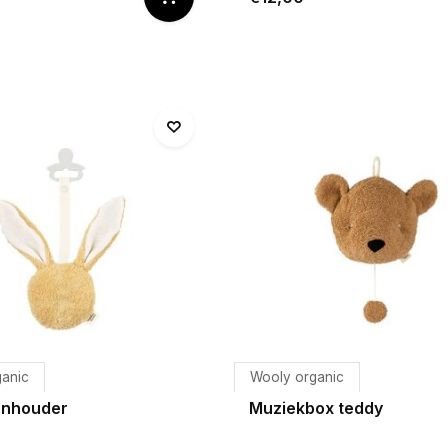
ganic
Wooly organic
enhouder
Muziekbox teddy