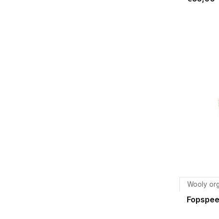
Wooly or
Fopspe