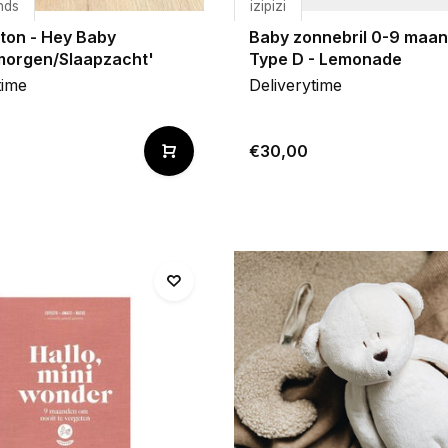
nds
izipizi
ton - Hey Baby
Baby zonnebril 0-9 maan
orgen/Slaapzacht'
Type D - Lemonade
time
Deliverytime
€30,00