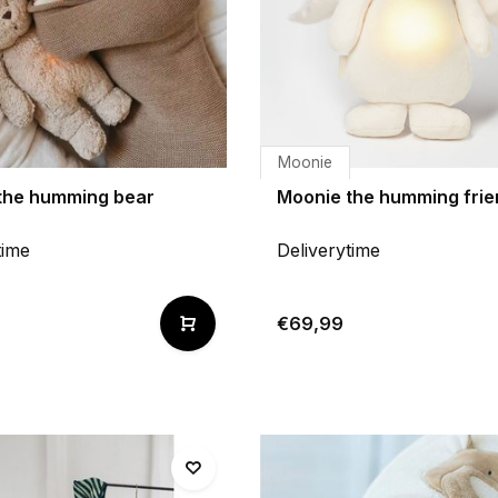
Moonie
the humming bear
Moonie the humming frie
time
Deliverytime
€69,99