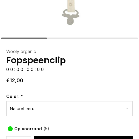
Wooly organic
Fopspeenclip
0
0
:
0
0
:
0
0
:
0
0
€12,00
Color:
*
Op voorraad
(5)