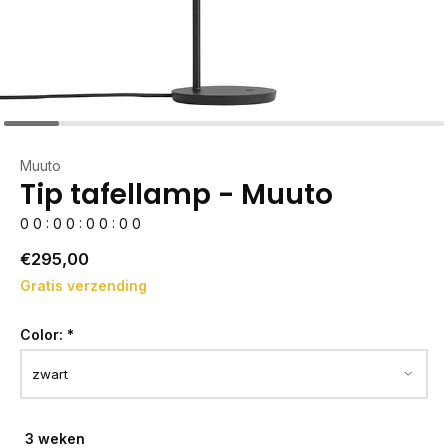
Muuto
Tip tafellamp - Muuto
0
0
:
0
0
:
0
0
:
0
0
€295,00
Gratis verzending
Color:
*
3 weken