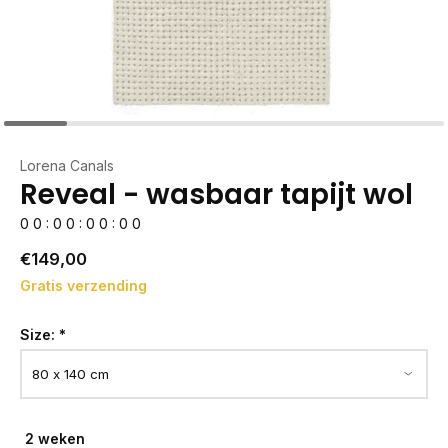
Lorena Canals
Reveal - wasbaar tapijt wol
0
0
:
0
0
:
0
0
:
0
0
€149,00
Gratis verzending
Size:
*
2 weken