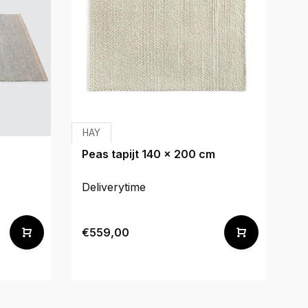
HAY
H
Peas tapijt 140 x 200 cm
Tr
6
Deliverytime
De
€559,00
€