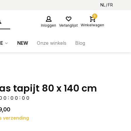
NL
FR
0
Winkelwagen
Inloggen
Verlanglijst
E
NEW
Onze winkels
Blog
as tapijt 80 x 140 cm
0
0
:
0
0
:
0
0
9,00
s verzending