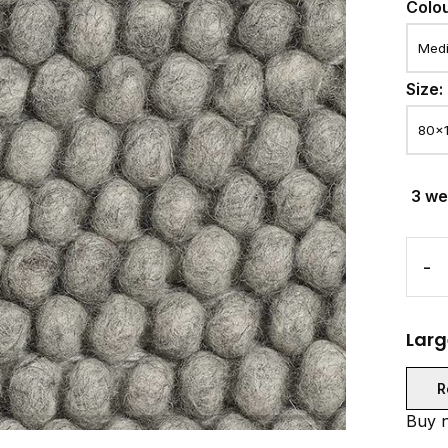
Colo
Size:
3 w
-
Larg
R
Buy n