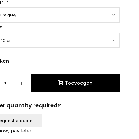
ur:
*
*
eken
+
Toevoegen
er quantity required?
equest a quote
ow, pay later