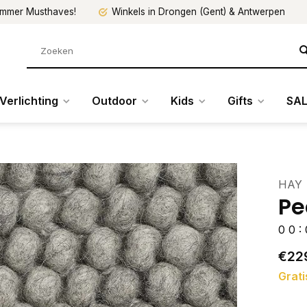
mmer Musthaves!
Winkels in Drongen (Gent) & Antwerpen
Verlichting
Outdoor
Kids
Gifts
SAL
HAY
Pe
0
0
:
€22
Grati