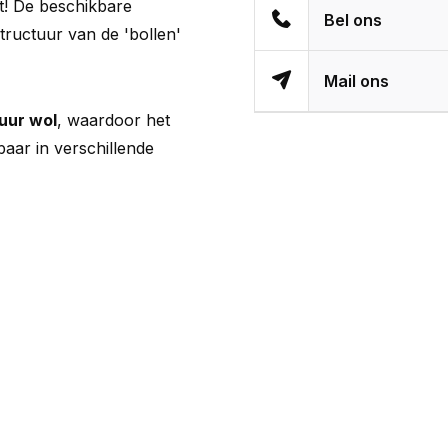
ijt! De beschikbare
Bel ons
structuur van de 'bollen'
Mail ons
uur wol
, waardoor het
baar in verschillende