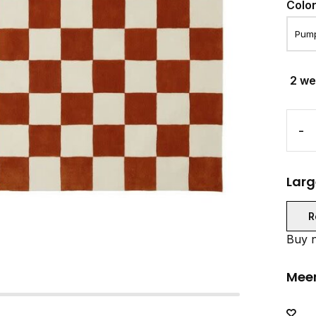
Colo
2 w
-
Larg
R
Buy n
Meer