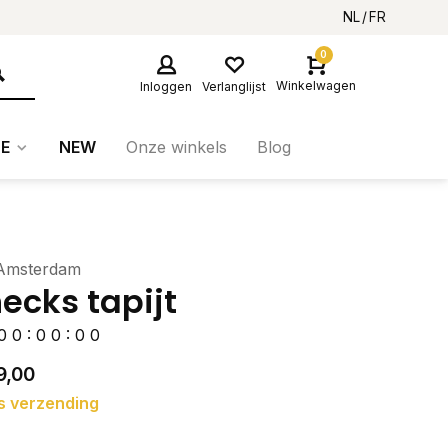
NL
FR
0
Winkelwagen
Inloggen
Verlanglijst
E
NEW
Onze winkels
Blog
 Amsterdam
ecks tapijt
0
0
:
0
0
:
0
0
9,00
s verzending