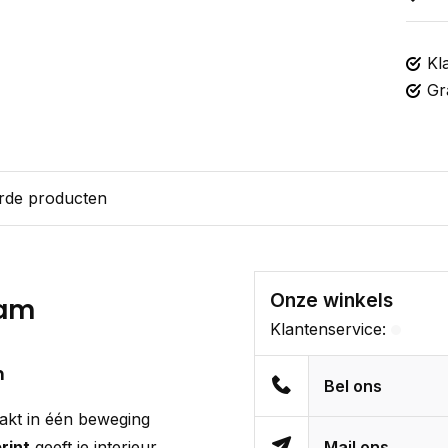
Kl
Gr
rde producten
Onze winkels
dam
Klantenservice:
h
Bel ons
kt in één beweging
rint
geeft je interieur
Mail ons