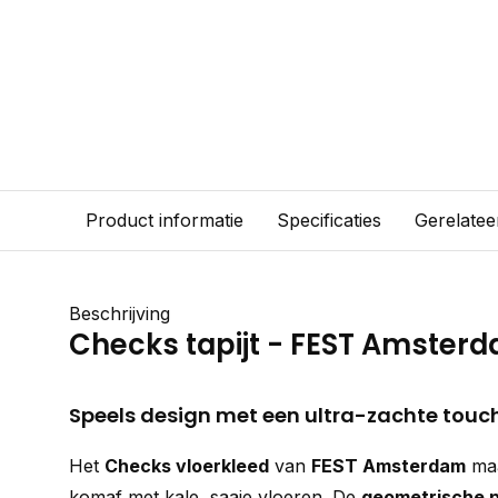
Product informatie
Specificaties
Gerelatee
Beschrijving
Checks tapijt - FEST Amster
Speels design met een ultra-zachte touc
Het
Checks vloerkleed
van
FEST Amsterdam
maa
komaf met kale, saaie vloeren. De
geometrische p