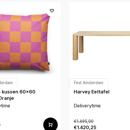
sterdam
Fest Amsterdam
 kussen 60x60
Harvey Eettafel
Oranje
ytime
Deliverytime
€1.495,00
0
€1.420,25