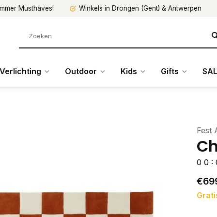
mmer Musthaves!
Winkels in Drongen (Gent) & Antwerpen
Verlichting
Outdoor
Kids
Gifts
SAL
Fest
Ch
0
0
:
€69
Grati