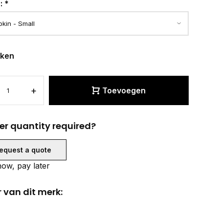
r:
*
eken
+
Toevoegen
er quantity required?
equest a quote
ow, pay later
 van dit merk: