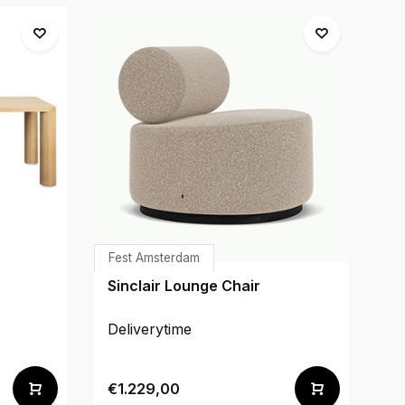
Fest Amsterdam
Fe
Sinclair Lounge Chair
Cl
se
Deliverytime
De
€1.229,00
€