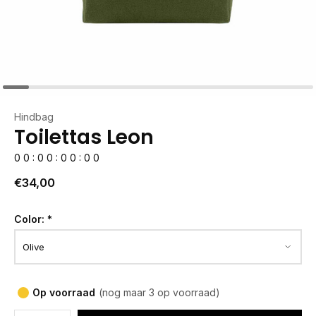
Hindbag
Toilettas Leon
0
0
:
0
0
:
0
0
:
0
0
€34,00
Color:
*
Op voorraad
(nog maar 3 op voorraad)