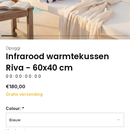
Opoggi
Infrarood warmtekussen
Riva - 60x40 cm
0
0
:
0
0
:
0
0
:
0
0
€180,00
Gratis verzending
Colour:
*