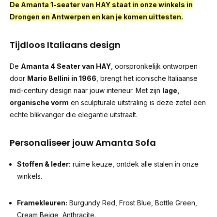
De Amanta 1-seater van HAY staat in onze winkels in
Drongen en Antwerpen en kan je komen uittesten.
Tijdloos Italiaans design
De
Amanta 4 Seater van HAY
, oorspronkelijk ontworpen
door
Mario Bellini in 1966
, brengt het iconische Italiaanse
mid-century design naar jouw interieur. Met zijn
lage,
organische vorm
en sculpturale uitstraling is deze zetel een
echte blikvanger die elegantie uitstraalt.
Personaliseer jouw Amanta Sofa
Stoffen & leder:
ruime keuze, ontdek alle stalen in onze
winkels.
Framekleuren:
Burgundy Red, Frost Blue, Bottle Green,
Cream Beige, Anthracite.