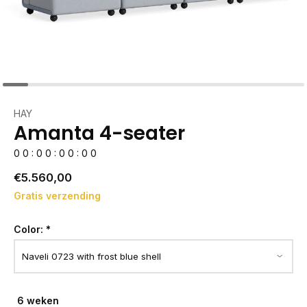
HAY
Amanta 4-seater
0
0
:
0
0
:
0
0
:
0
0
€5.560,00
Gratis verzending
Color:
*
6 weken