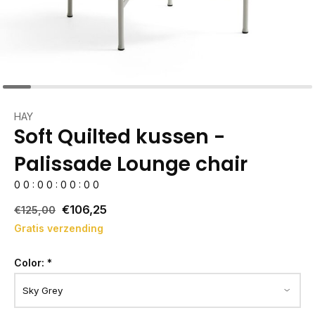
HAY
Soft Quilted kussen -
Palissade Lounge chair
0
0
:
0
0
:
0
0
:
0
0
€106,25
€125,00
Gratis verzending
Color:
*