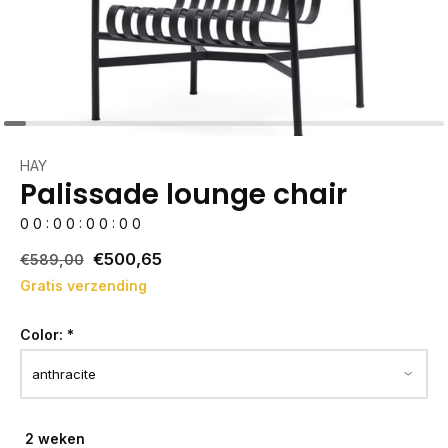
HAY
Palissade lounge chair
0
0
:
0
0
:
0
0
:
0
0
€500,65
€589,00
Gratis verzending
Color:
*
2 weken