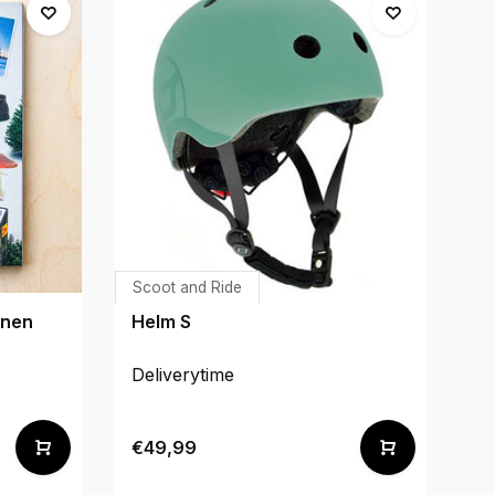
Scoot and Ride
Do
nnen
Helm S
Do
Deliverytime
De
€49,99
€