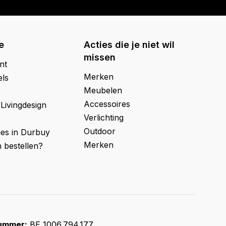
e
Acties die je niet wil
missen
nt
Merken
els
Meubelen
Accessoires
 Livingdesign
Verlichting
Outdoor
ges in Durbuy
Merken
 bestellen?
ummer:
BE 1006.794.177