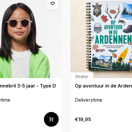
Stratier
nnebril 3-5 jaar - Type D
Op avontuur in de Arde
ytime
Deliverytime
0
€19,95