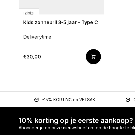
izipizi
Kids zonnebril 3-5 jaar - Type C
Deliverytime
€30,00
-15% KORTING op VETSAK
10% korting op je eerste aankoop?
Abonneer je op onze nieuwsbrief om op de hoogte te bli