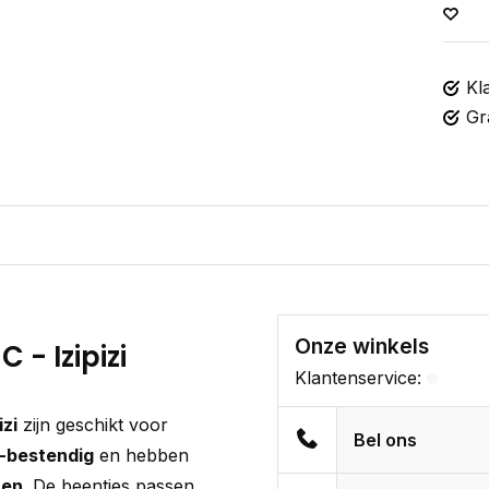
Kl
Gr
Onze winkels
 - Izipizi
Klantenservice:
izi
zijn geschikt voor
Bel ons
-bestendig
en hebben
ren
. De beentjes passen