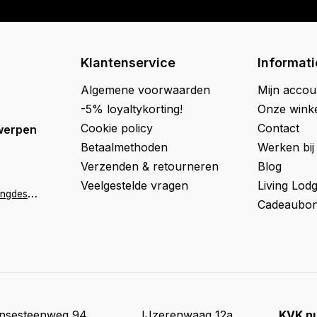
Klantenservice
Informati
Algemene voorwaarden
Mijn accou
-5% loyaltykorting!
Onze wink
Cookie policy
Contact
werpen
Betaalmethoden
Werken bij
Verzenden & retourneren
Blog
Veelgestelde vragen
Living Lod
a
ntwerpen@livingdesign.be
Cadeaubon
insesteenweg 94
IJzerenwaag 12a
KVK n