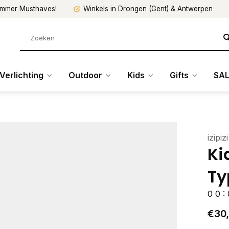
mmer Musthaves!
Winkels in Drongen (Gent) & Antwerpen
Verlichting
Outdoor
Kids
Gifts
SAL
izipizi
Ki
Ty
0
0
:
€30