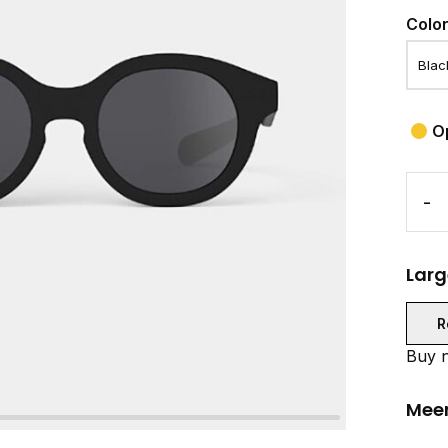
Colo
O
-
Larg
R
Buy n
Meer