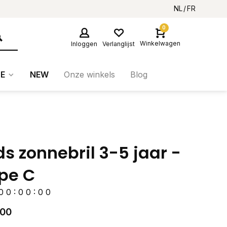
NL
FR
0
Winkelwagen
Inloggen
Verlanglijst
E
NEW
Onze winkels
Blog
ds zonnebril 3-5 jaar -
pe C
0
0
:
0
0
:
0
0
,00