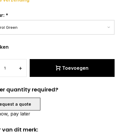
ur:
*
eken
+
Toevoegen
er quantity required?
equest a quote
ow, pay later
 van dit merk: