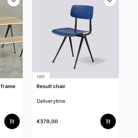
HAY
H
k frame
Result chair
Co
f
Deliverytime
De
€379,00
€