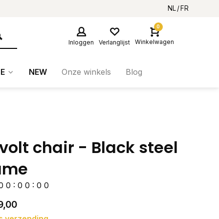
NL
FR
0
Winkelwagen
Inloggen
Verlanglijst
E
NEW
Onze winkels
Blog
volt chair - Black steel
ame
0
0
:
0
0
:
0
0
9,00
s verzending