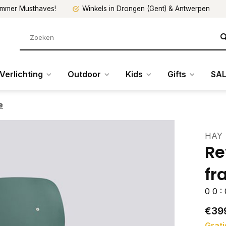
mmer Musthaves!
Winkels in Drongen (Gent) & Antwerpen
Verlichting
Outdoor
Kids
Gifts
SAL
e
HAY
Re
fr
0
0
:
€39
Grati