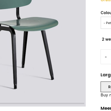
Colo
2 w
-
Larg
R
Buy n
Meer