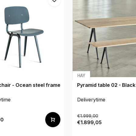
HAY
chair - Ocean steel frame
Pyramid table 02 - Blac
ytime
Deliverytime
€1.999,00
00
€1.899,05