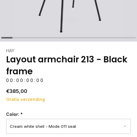
HAY
Layout armchair 213 - Black
frame
0
0
:
0
0
:
0
0
:
0
0
€385,00
Gratis verzending
Color:
*