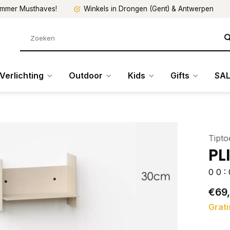
mmer Musthaves!
Winkels in Drongen (Gent) & Antwerpen
Verlichting
Outdoor
Kids
Gifts
SAL
Tipto
PL
0
0
:
€69
Grati