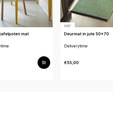
HAY
tafelpoten mat
Deurmat in jute 50x70
ytime
Deliverytime
0
€55,00