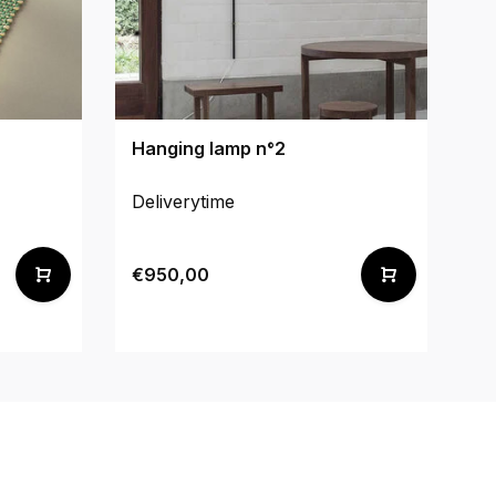
&T
Hanging lamp n°2
Fl
T
Deliverytime
De
€1
€950,00
€