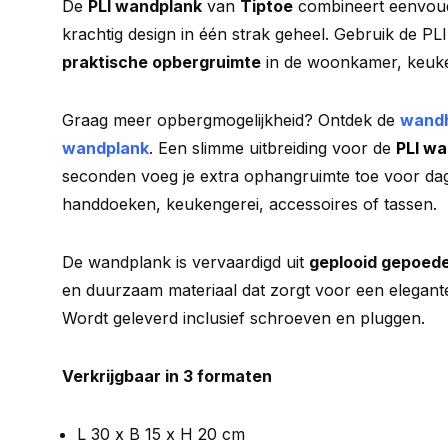
De
PLI wandplank
van
Tiptoe
combineert eenvoud,
krachtig design in één strak geheel. Gebruik de PL
praktische opbergruimte
in de woonkamer, keuke
Graag meer opbergmogelijkheid? Ontdek de
wandh
wandplank
. Een slimme uitbreiding voor de
PLI w
seconden voeg je extra ophangruimte toe voor dage
handdoeken, keukengerei, accessoires of tassen.
De wandplank is vervaardigd uit
geplooid gepoede
en duurzaam materiaal dat zorgt voor een elegante, 
Wordt geleverd inclusief schroeven en pluggen.
Verkrijgbaar in 3 formaten
L 30 x B 15 x H 20 cm