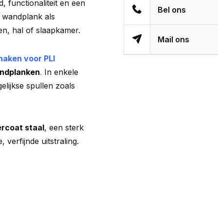
 functionaliteit en een
Bel ons
I wandplank als
n, hal of slaapkamer.
Mail ons
aken voor PLI
andplanken
.
In enkele
lijkse spullen zoals
rcoat staal
, een sterk
verfijnde uitstraling.