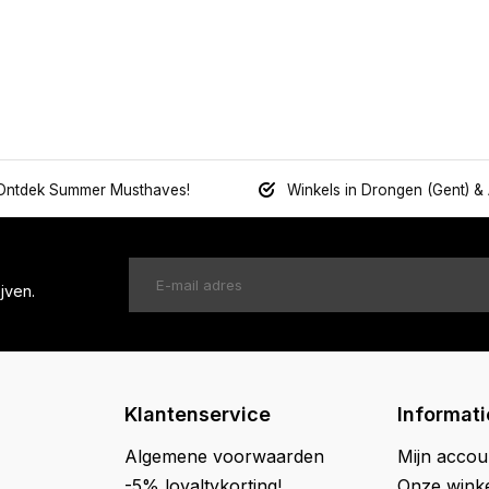
Ontdek Summer Musthaves!
Winkels in Drongen (Gent) &
jven.
Klantenservice
Informati
Algemene voorwaarden
Mijn accou
-5% loyaltykorting!
Onze wink