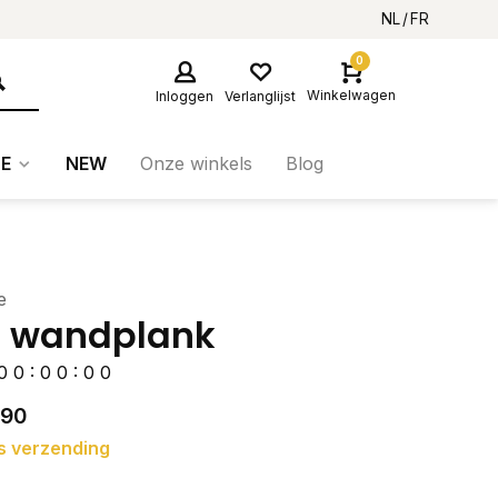
NL
FR
0
Winkelwagen
Inloggen
Verlanglijst
E
NEW
Onze winkels
Blog
e
I wandplank
0
0
:
0
0
:
0
0
,90
s verzending