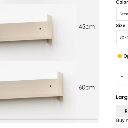
Colo
Size:
O
-
Larg
R
Buy n