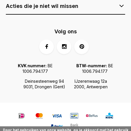
Acties die je niet wil missen
Volg ons
KVK nummer:
BE
BTW-nummer:
BE
1006.794.177
1006.794.177
Deinsesteenweg 94
IJzerenwaag 12a
9031, Drongen (Gent)
2000, Antwerpen
Door het gebruiken van onze website, ga je akkoord met het gebruik