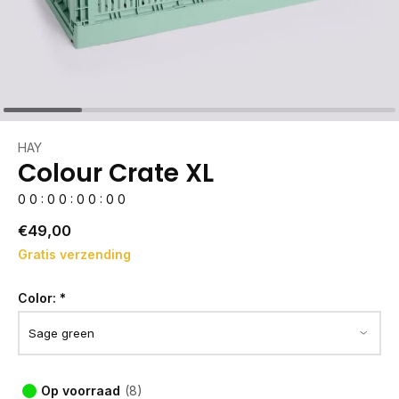
HAY
Colour Crate XL
0
0
:
0
0
:
0
0
:
0
0
€49,00
Gratis verzending
Color:
*
Op voorraad
(8)