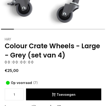
HAY
Colour Crate Wheels - Large
- Grey (set van 4)
0
0
:
0
0
:
0
0
:
0
0
€25,00
Op voorraad
(7)
Toevoegen