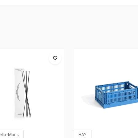
ella-Maris
HAY