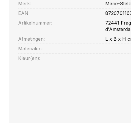
Merk:
Marie-Stell
EAN:
872070116
Artikelnummer:
72441 Frag
d'Amsterda
Afmetingen:
L x B x H 
Materialen:
Kleur(en):