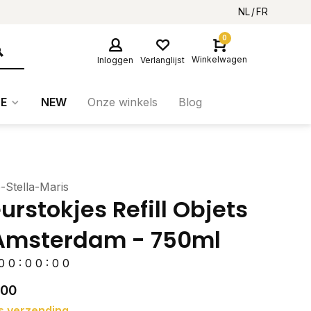
NL
FR
0
Winkelwagen
Inloggen
Verlanglijst
E
NEW
Onze winkels
Blog
-Stella-Maris
urstokjes Refill Objets
Amsterdam - 750ml
0
0
:
0
0
:
0
0
,00
s verzending