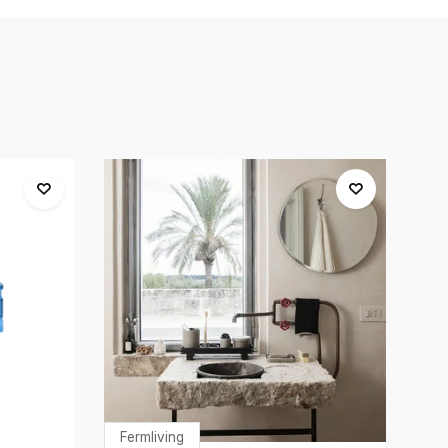
Fermliving
Fe