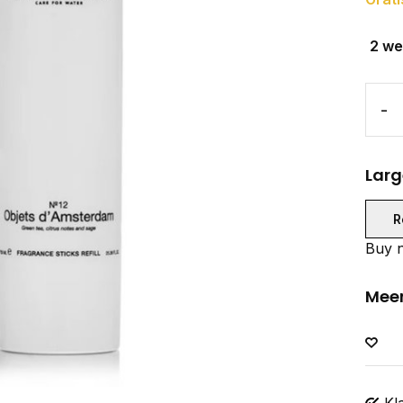
2 w
-
Larg
R
Buy n
Meer