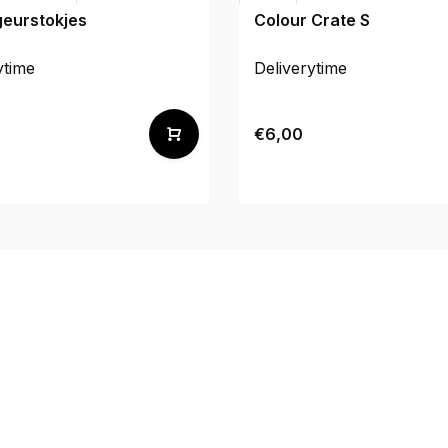
geurstokjes
Colour Crate S
ytime
Deliverytime
€6,00