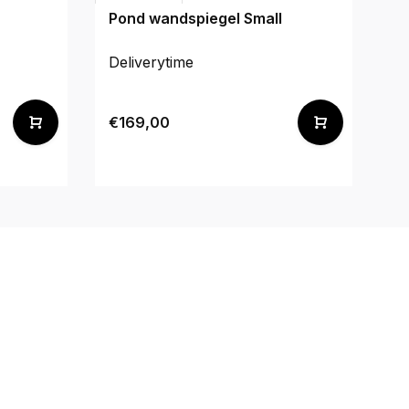
Pond wandspiegel Small
Pl
Deliverytime
De
€169,00
€