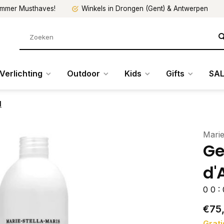
mmer Musthaves!
Winkels in Drongen (Gent) & Antwerpen
Verlichting
Outdoor
Kids
Gifts
SAL
l
Marie
Ge
d'
0
0
:
€75
Grati