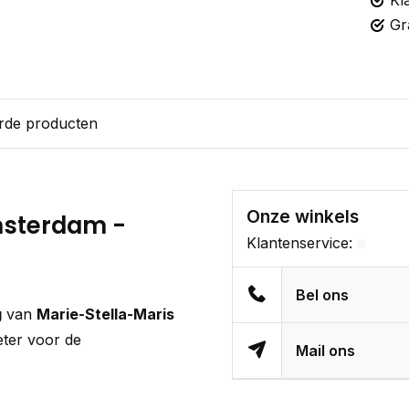
Kl
Gr
rde producten
Onze winkels
Amsterdam -
Klantenservice:
Bel ons
g
van
Marie-Stella-Maris
beter voor de
Mail ons