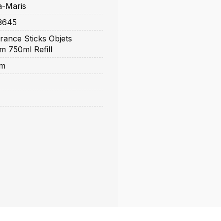
a-Maris
3645
rance Sticks Objets
m 750ml Refill
cm