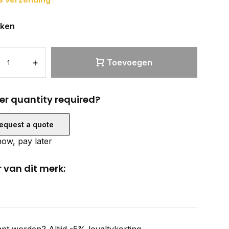
eken
+
Toevoegen
er quantity required?
equest a quote
ow, pay later
 van dit merk: