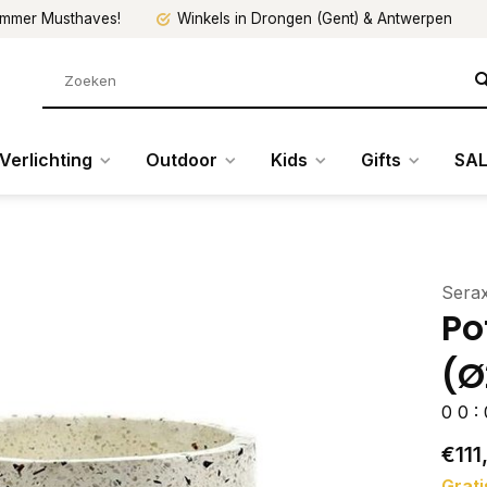
mmer Musthaves!
Winkels in Drongen (Gent) & Antwerpen
Verlichting
Outdoor
Kids
Gifts
SAL
Sera
Po
(Ø
0
0
:
€111
Grati