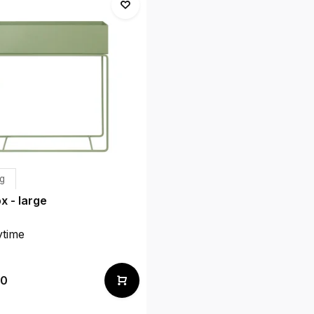
ng
x - large
ytime
00