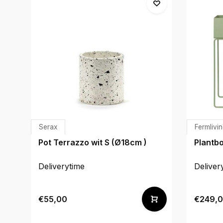
Serax
Fermlivi
Pot Terrazzo wit S (Ø18cm )
Plantbo
Deliverytime
Deliver
€55,00
€249,