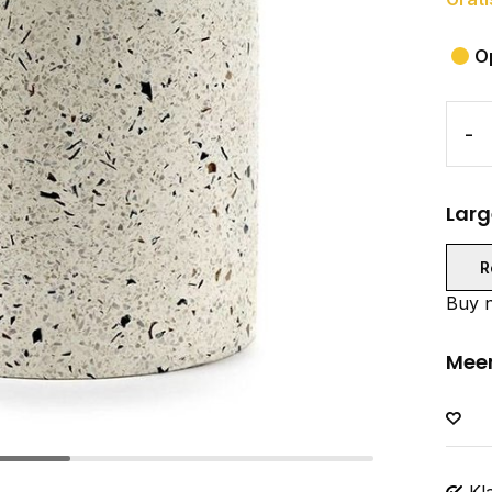
O
-
Larg
R
Buy n
Meer