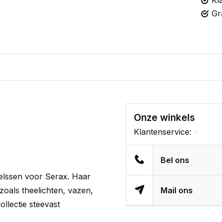
Kl
Gr
Onze winkels
Klantenservice:
Bel ons
elssen voor Serax. Haar
zoals theelichten, vazen,
Mail ons
llectie steevast