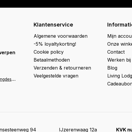
Klantenservice
Informati
Algemene voorwaarden
Mijn accou
-5% loyaltykorting!
Onze wink
Cookie policy
Contact
werpen
Betaalmethoden
Werken bij
Verzenden & retourneren
Blog
Veelgestelde vragen
Living Lod
a
ntwerpen@livingdesign.be
Cadeaubon
insesteenweg 94
IJzerenwaag 12a
KVK n