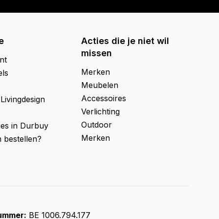
e
Acties die je niet wil
missen
nt
Merken
els
Meubelen
Accessoires
 Livingdesign
Verlichting
Outdoor
ges in Durbuy
Merken
 bestellen?
ummer:
BE 1006.794.177