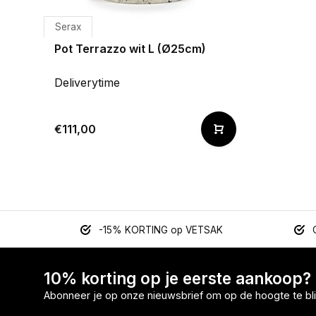
Serax
Pot Terrazzo wit L (Ø25cm)
Deliverytime
€111,00
-15% KORTING op VETSAK
10% korting op je eerste aankoop?
Abonneer je op onze nieuwsbrief om op de hoogte te bli