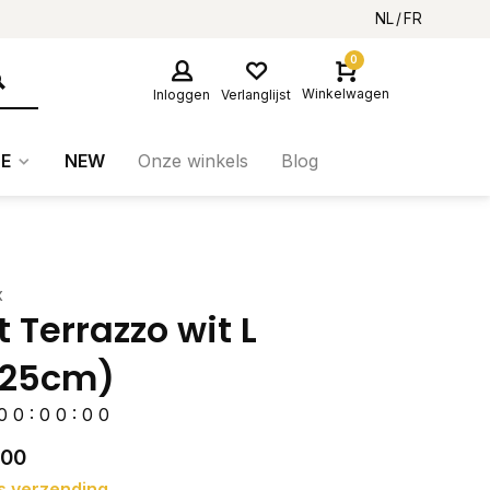
NL
FR
0
Winkelwagen
Inloggen
Verlanglijst
E
NEW
Onze winkels
Blog
x
t Terrazzo wit L
25cm)
0
0
:
0
0
:
0
0
,00
s verzending