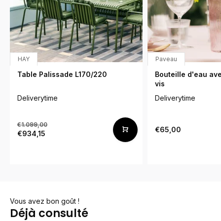
HAY
Paveau
Table Palissade L170/220
Bouteille d'eau a
vis
Deliverytime
Deliverytime
€1.099,00
€65,00
€934,15
Vous avez bon goût !
Déjà consulté