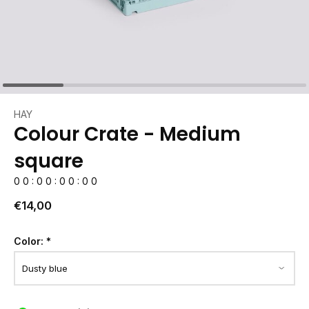
HAY
Colour Crate - Medium
square
0
0
:
0
0
:
0
0
:
0
0
€14,00
Color:
*